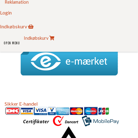
Reklamation
Om FC
Kontakt
Login
Login
Indkøbskurv
Indkøbskurv
FC Kvalitet
Indkøbskurv
Se vores kvalitetssikring her
OPEN MENU
Sikker E-handel