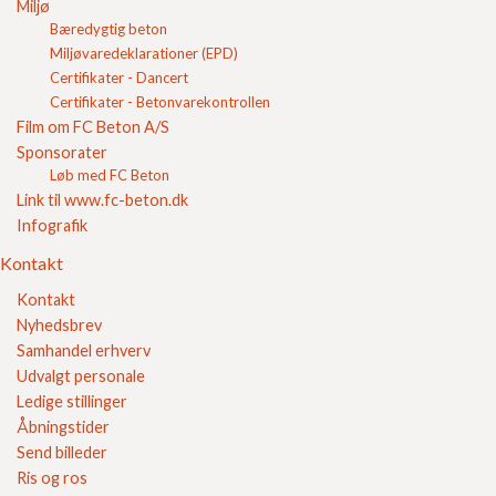
Murfals
Miljø
Murmål
Bæredygtig beton
Passiv miljøklasse
Miljøvaredeklarationer (EPD)
Permeabilitet
Certifikater - Dancert
Rionet
Certifikater - Betonvarekontrollen
Skifte
Film om FC Beton A/S
Sokkel
Sponsorater
Standard proctor
Løb med FC Beton
Stabilgrus
Link til www.fc-beton.dk
Stenmel
Infografik
Studsfuge
Terrændæk
Kontakt
TUN Nummer
Ubundne materialer
Kontakt
Udkastning
Nyhedsbrev
Udsparing
Samhandel erhverv
Vejbefæstning
Udvalgt personale
Vibrationsindstampning
Ledige stillinger
Æ10-belastning
Gør det selv
Åbningstider
Kvalitetssikring
Send billeder
Brochurer
Ris og ros
Referencer