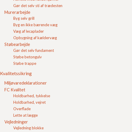
Gør det selv sti af trædesten
Asfaltbærelag
Befæstelse
Murerarbejde
Betonbelægningssten
Byg selv grill
Betonfliser
Byg en ikke bærende væg
Betonklinker
Væg af lecaplader
Bitumen
Opbygning af kældervæg
Blandesats
Støbearbejde
Bundsikringslag
Gør det selv fundament
Bundne materialer
Støbe betongulv
Byggelinie
Støbe trappe
Byggematerialer
Bærelag
Kvalitetssikring
Cementbundet grus
Cementklinker
Miljøvaredeklarationer
Cementstabiliseret sand
FC Kvalitet
Dampspærre
Holdbarhed, tykkelse
DB Varenummer
Holdbarhed, vejret
E-værdi (E-modul)
Overflade
Filtsbræt
Lette at lægge
Fliseterrasse
Vejledninger
Flyveaske
Vejledning blokke
Forskalling