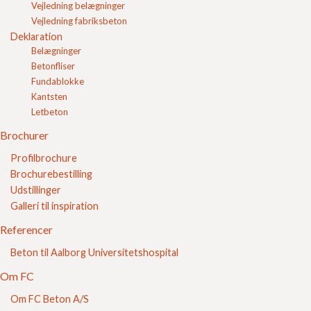
Vejledning belægninger
Friktionskoefficient
Vejledning fabriksbeton
Fugeknaster
Fugemørtel
Deklaration
Fundament
Belægninger
Grundmursplade
Betonfliser
Havetrappe
Fundablokke
Heavy vehicle simulator (HVS)
Kantsten
Isotopmetoden
Letbeton
Jordfugtig beton
Kalkmørtel
Brochurer
Kapillaritet
Profilbrochure
Klaplag
Brochurebestilling
Klinker
Knasfuge
Udstillinger
Lecakugler
Galleri til inspiration
Lecanødder
Referencer
Letklinker
Lysrefleksion
Beton til Aalborg Universitetshospital
Luminansfaktor
Moderat miljøklasse
Om FC
Modulmål
Om FC Beton A/S
Murbindere