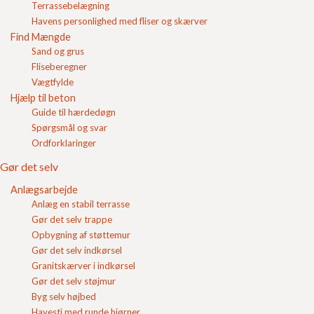
den tørrumvægt, der opnås ved en standardiseret
Terrassebelægning
Login
komprimering af materialet i laboratoriet. 98 %-
Havens personlighed med fliser og skærver
standard proctor betyder således, at rumvægten i
Find Mængde
Indkøbskurv
marken er 98 % af den rumvægt der opnås i
Sand og grus
laboratoriet.
Fliseberegner
Vægtfylde
Hjælp til beton
Indkøbskurv
Guide til hærdedøgn
Gode råd
Spørgsmål og svar
Blokke
Ordforklaringer
Betonfliser/belægning
Færdigbeton
Gør det selv
Flisebelægning
Anlægsarbejde
Find Mængde
Anlæg en stabil terrasse
Hjælp til beton
Gør det selv trappe
Guide til hærdedøgn
Opbygning af støttemur
Spørgsmål og svar
Gør det selv indkørsel
Ordforklaringer
Granitskærver i indkørsel
Afretningslag
Gør det selv støjmur
Afsætning
Byg selv højbed
Aggressiv miljøklasse
Havesti med runde hjørner
Armering