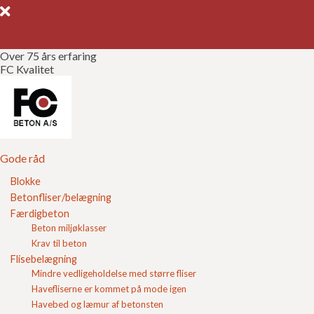
Over 75 års erfaring
FC Kvalitet
Gode råd
Gør det selv
Kvalitetssikring
Gode råd
Blokke
Brochurer
Betonfliser/belægning
Standard proctor
Færdigbeton
Referencer
Beton miljøklasser
Standard Proctor er en referenceværdi der benyttes
Krav til beton
ved komprimeringskontrol. I marken måles det
Om FC
Flisebelægning
aktuelle materiales vådrumvægt og vandindhold med
Mindre vedligeholdelse med større fliser
isotopmetoden
.
Kontakt
Havefliserne er kommet på mode igen
Herfra beregnes tørrumvægt som sammenlignes med
Havebed og læmur af betonsten