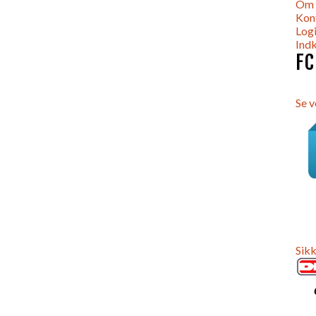
Om
Kon
Log
Ind
FC
Se v
Sikk