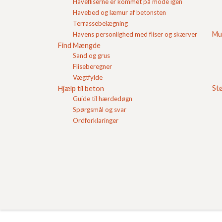
Til murearbejde anvendes en
bakkemørtel
mens de
Havefliserne er kommet på mode igen
pudsemørtel
.
Havebed og læmur af betonsten
Terrassebelægning
Mu
Havens personlighed med fliser og skærver
Find Mængde
Sand og grus
Fliseberegner
Vægtfylde
St
Hjælp til beton
Guide til hærdedøgn
Spørgsmål og svar
Ordforklaringer