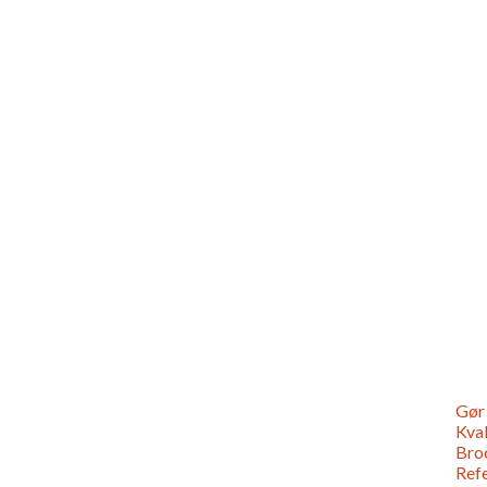
Gør 
Kval
Bro
Ref