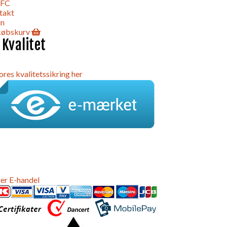
 FC
takt
in
købskurv
 Kvalitet
ores kvalitetssikring her
er E-handel