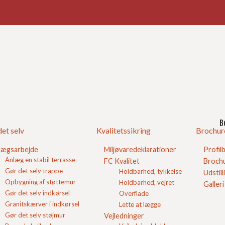
Ind
God
sse
B
et selv
Kvalitetssikring
Brochur
old til DS 414 der angiver forskellige scenarier indenfor
igt miljø med høj luftfugtighed og begrænset samt udsving
ost/tø.
lægsarbejde
Miljøvaredeklarationer
Profil
Anlæg en stabil terrasse
FC Kvalitet
Brochu
st er over terræn, jorddækkede fundamenter i høj
Gør det selv trappe
Holdbarhed, tykkelse
Udstill
Opbygning af støttemur
Holdbarhed, vejret
Galleri
Gør det selv indkørsel
Overflade
e kan der blandes en KC 50/50/700 mørtel af
cement
og en
Granitskærver i indkørsel
Lette at lægge
ndholdet af kalk og cement vil være lige stort.
Gør det selv støjmur
Vejledninger