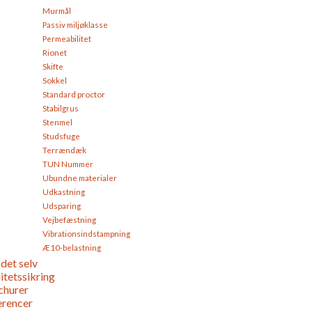
Murmål
Passiv miljøklasse
Permeabilitet
Rionet
Skifte
Sokkel
Standard proctor
Stabilgrus
Stenmel
Studsfuge
Terrændæk
TUN Nummer
Ubundne materialer
Udkastning
Udsparing
Vejbefæstning
Vibrationsindstampning
Æ10-belastning
det selv
itetssikring
churer
erencer