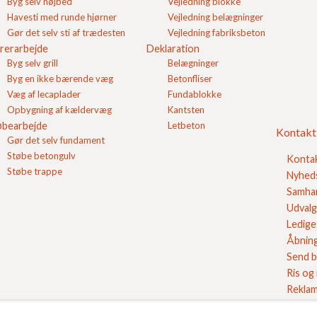
r til pudsearbejdet oftest vil blive anvendt en
Byg selv højbed
Vejledning blokke
Havesti med runde hjørner
Vejledning belægninger
Gør det selv sti af trædesten
Vejledning fabriksbeton
rerarbejde
Deklaration
Byg selv grill
Belægninger
Byg en ikke bærende væg
Betonfliser
Væg af lecaplader
Fundablokke
Opbygning af kældervæg
Kantsten
øbearbejde
Letbeton
Kontakt
Gør det selv fundament
Støbe betongulv
Konta
Støbe trappe
Nyhed
Samhan
Udvalg
Ledige 
Åbning
Send b
Ris og
Reklam