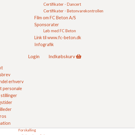
Asfaltbærelag
Certifikater - Dancert
Befæstelse
Certifikater - Betonvarekontrollen
Betonbelægningssten
Film om FC Beton A/S
Betonfliser
Sponsorater
Betonklinker
Løb med FC Beton
Bitumen
Link til www.fc-beton.dk
Blandesats
Infografik
Bundsikringslag
Bundne materialer
Login
Indkøbskurv
Byggelinie
Byggematerialer
kt
Bærelag
sbrev
Cementbundet grus
del erhverv
Cementklinker
Cementstabiliseret sand
t personale
Dampspærre
stillinger
DB Varenummer
stider
E-værdi (E-modul)
illeder
Filtsbræt
 ros
Fliseterrasse
ation
Flyveaske
Forskalling