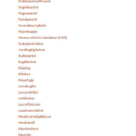
Friktionskoefficient
Fugeknaster
Fugemørtel
Fundament
Grundmursplade
Havetrappe
Heavy vehicle simulator (HVS)
Isotopmetoden
Jordfugtig beton
Kalkmørtel
Kapillaritet
Klaplag
Klinker
Knasfuge
Lecakugler
Lecanødder
Letklinker
Lysrefleksion
Luminansfaktor
Moderat miljøklasse
Modulmål
Murbindere
Murfals