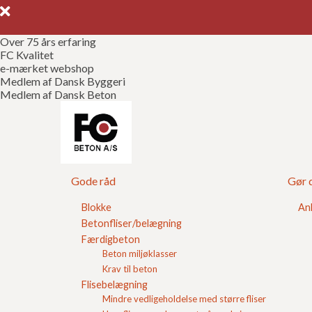
Over 75 års erfaring
FC Kvalitet
e-mærket webshop
Medlem af Dansk Byggeri
Medlem af Dansk Beton
Moderat miljøkla
Gode råd
Gør d
Moderat miljøklasse er en af de miljøklasser i henh
byggeriet. Ved moderat miljøklasse er der et fugt
mellem frost og tø eller kraftig opvædning uden fr
Blokke
An
Betonfliser/belægning
Dette dækker områder som fundamenter som delvi
Færdigbeton
sikkerhedsklasse og funderingspæle.
Beton miljøklasser
Krav til beton
Skal du vælge en
mørtel
til en moderat miljøklass
Flisebelægning
af vores muremørtel eller strandsandsmørtel hvor i
Mindre vedligeholdelse med større fliser