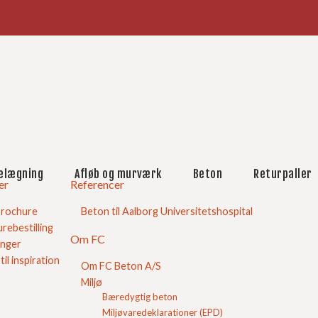
købskurv
e råd
Blokke
Betonfliser/belægning
Færdigbeton
elægning
Afløb og murværk
Beton
Returpaller
Flisebelægning
er
Referencer
Find Mængde
Hjælp til beton
brochure
Beton til Aalborg Universitetshospital
Guide til hærdedøgn
rebestilling
Om FC
Spørgsmål og svar
inger
Ordforklaringer
 til inspiration
Om FC Beton A/S
Afretningslag
Miljø
Afsætning
Bæredygtig beton
Aggressiv miljøklasse
Armering
Miljøvaredeklarationer (EPD)