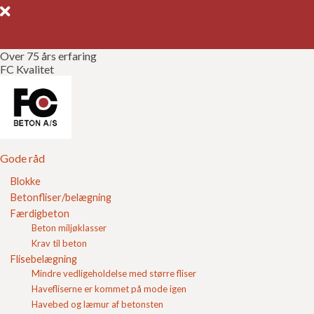
Over 75 års erfaring
FC Kvalitet
Gode råd
Gør det selv
Kvalitetssikring
Gode råd
Blokke
Brochurer
Betonfliser/belægning
Brug formularen til reklamation over færdigbeton og
Færdigbeton
Referencer
betonvarer.
Beton miljøklasser
Selvom reklamationer heldigvis er sjældent forekommende
Krav til beton
hos FC Beton A/S, sker det at der kommer en berettiget
Om FC
Flisebelægning
reklamation.
Mindre vedligeholdelse med større fliser
Kontakt
Havefliserne er kommet på mode igen
Ved berettigede reklamationer står FC Beton A/S
Havebed og læmur af betonsten
naturligvis til ansvar for de leverede varer, og ved