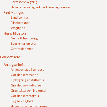
Terrassebelægning
enhver reklamation forbeholder FC Beton A/S sig ret
Login
til at besigtige varerne inden der træffes en afgørelse.
Havens personlighed med fliser og skærver
Find Mængde
Indkøbskurv
Imidlertid er alt for mange af vore få reklamationer
Sand og grus
uberettigede. Uberettigede reklamationer er
Fliseberegner
eksempelvis reklamation over
fliser
der
ikke
er leveret
Vægtfylde
af FC Beton A/S, over fliser hvor køber har ødelagt
Hjælp til beton
dem med en vinkelsliber osv.
Guide til hærdedøgn
Det er bekosteligt for FC Beton A/S at bruge tid på
Spørgsmål og svar
åbenlyst uberettigede reklamationer. Derfor
Ordforklaringer
fakturerer vi 625 kr. inkl. moms pr. time ved behandling
Gør det selv
af uberettigede reklamationer. Behandling af
berettigede reklamationer er naturligvis gratis.
Anlægsarbejde
Anlæg en stabil terrasse
Gør det selv trappe
Opbygning af støttemur
Opret reklamation
Gør det selv indkørsel
Granitskærver i indkørsel
Gør det selv støjmur
Byg selv højbed
Til orientering gengives her uddrag af vore
salgs-
Havesti med runde hjørner