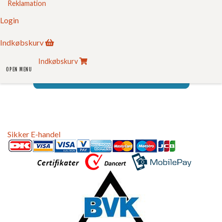
Indkøbskurv
Reklamation
FC Kvalitet
Login
Se vores kvalitetssikring her
Indkøbskurv
Indkøbskurv
OPEN MENU
Sikker E-handel