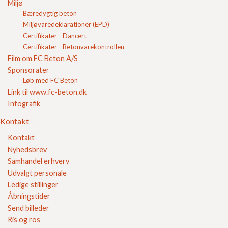
Miljø
Bæredygtig beton
Miljøvaredeklarationer (EPD)
Indkøbskurv
Certifikater - Dancert
Gode råd
Certifikater - Betonvarekontrollen
Gør det selv
Film om FC Beton A/S
Kvalitetssikring
Sponsorater
Brochurer
Løb med FC Beton
Referencer
Link til www.fc-beton.dk
Om FC
Kontakt
Infografik
Kontakt
Kontakt
Nyhedsbrev
Kontakt
Samhandel erhverv
Nyhedsbrev
Udvalgt personale
Samhandel erhverv
Ledige stillinger
Udvalgt personale
Åbningstider
Ledige stillinger
Send billeder
Åbningstider
Ris og ros
Send billeder
Reklamation
Ris og ros
Login