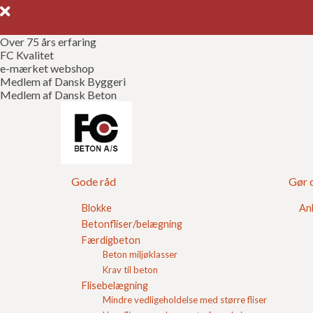
Over 75 års erfaring
FC Kvalitet
e-mærket webshop
Medlem af Dansk Byggeri
Medlem af Dansk Beton
Støbemix til beto
Gode råd
Gør d
Støbemix er en blanding af grus og sand, som bru
Blokke
An
Betonfliser/belægning
Færdigbeton
Beton miljøklasser
Krav til beton
Flisebelægning
SKOVL SELV -
MILJØ CEMENT 25
Mindre vedligeholdelse med større fliser
sandperler/støbemi
KG