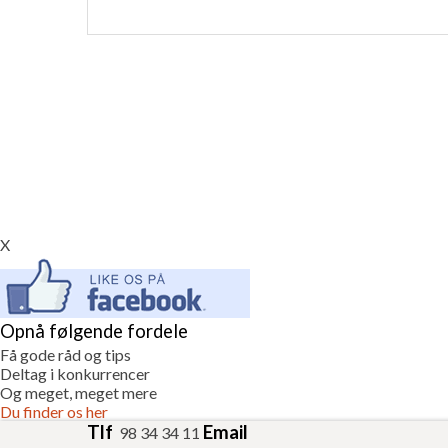
X
Opnå følgende fordele
Få gode råd og tips
Deltag i konkurrencer
Og meget, meget mere
Du finder os her
Tlf
Email
98 34 34 11