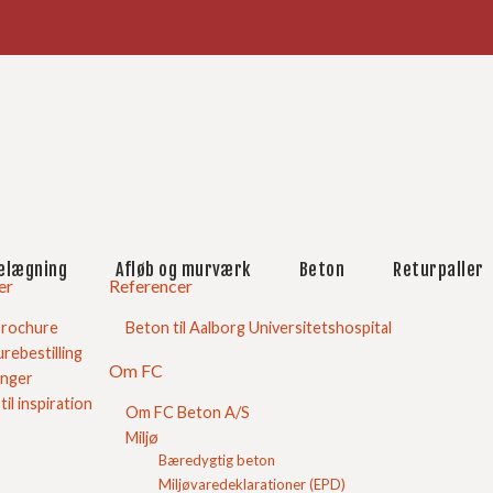
købskurv
nit
s og Sand
Stenmel
Støbemix
elægning
Afløb og murværk
Beton
Returpaller
Afretningsgrus
er
Referencer
Stabilgrus
Bundsikringsgrus
brochure
Beton til Aalborg Universitetshospital
Fugesand
rebestilling
Om FC
Strøsand til vinterbrug
inger
Sandkassesand
 til inspiration
Om FC Beton A/S
Brolæggersand
Miljø
Grus og sand i trailer
Bæredygtig beton
tel i sæk/bigbag
Miljøvaredeklarationer (EPD)