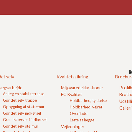
Ind
Gra
n
Gru
B
et selv
Kvalitetssikring
Brochur
ges sammen med cement og vand til fremstilling af beton.
lægsarbejde
Miljøvaredeklarationer
Profil
Anlæg en stabil terrasse
FC Kvalitet
Brochu
Gør det selv trappe
Holdbarhed, tykkelse
Udstill
Opbygning af støttemur
Holdbarhed, vejret
Galleri
Gør det selv indkørsel
Overflade
Granitskærver i indkørsel
Lette at lægge
Gør det selv støjmur
Vejledninger
Mør