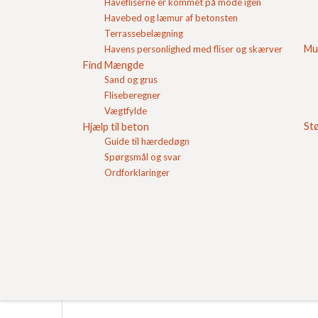
Havefliserne er kommet på mode igen
x 8-16 mm i trailer
Pris pr. stk
300,00
DKK
Pris pr. stk
88,68
DKK
Havebed og læmur af betonsten
Terrassebelægning
Se produkt
Se produkt
Mu
Havens personlighed med fliser og skærver
Find Mængde
Sand og grus
Hos FC Beton finder du to typer støbemix. Den en
Fliseberegner
anden er en grovere støbemix med kornstørrelse 8
Vægtfylde
betonarbejde der skal udføres.
St
Hjælp til beton
Guide til hærdedøgn
Anvendelse
Spørgsmål og svar
Ordforklaringer
Blandingsforhold
Levering