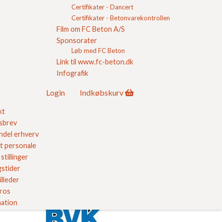
relser
Certifikater - Dancert
 Kvalitet
Certifikater - Betonvarekontrollen
Film om FC Beton A/S
Sponsorater
ores kvalitetssikring her
Løb med FC Beton
Link til www.fc-beton.dk
Infografik
Login
Indkøbskurv
kt
sbrev
del erhverv
er E-handel
t personale
stillinger
stider
illeder
 ros
ation