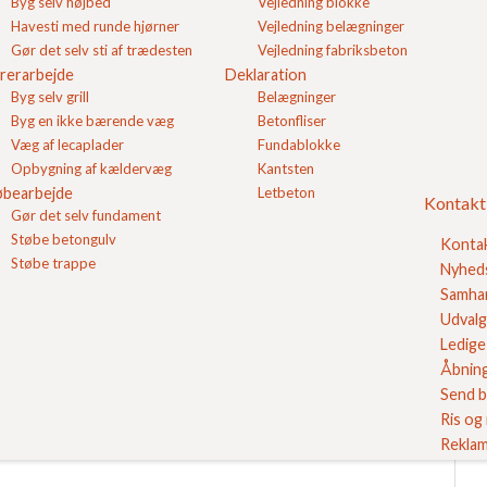
Stør
Byg selv højbed
Vejledning blokke
FC
Havesti med runde hjørner
Vejledning belægninger
Gør det selv sti af trædesten
Vejledning fabriksbeton
rerarbejde
Deklaration
Se v
Byg selv grill
Belægninger
Byg en ikke bærende væg
Betonfliser
e består af sandperler i størrelsen 4–8 mm, mens den
Væg af lecaplader
Fundablokke
–16 mm. Valget af støbemix afhænger af, hvilken type
Opbygning af kældervæg
Kantsten
øbearbejde
Letbeton
Kontakt
Gør det selv fundament
Støbe betongulv
Konta
Støbe trappe
Nyhed
Samhan
Sikk
Udvalg
Ledige 
Åbning
Send b
Ris og
Reklam