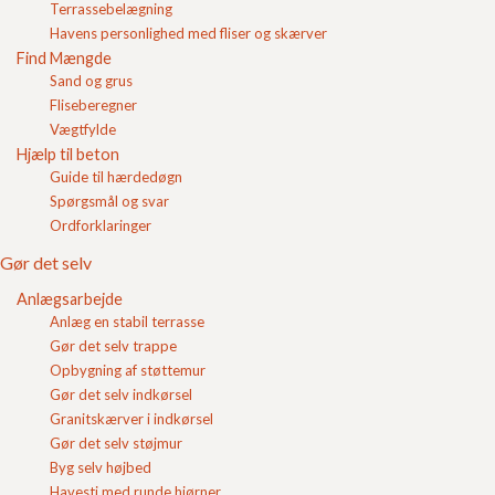
Vi støber selv vores
fundablokke
og
Leca® blokke
på egne
Terrassebelægning
Login
produktionsanlæg. Det sikrer ensartet kvalitet, høj styrke
Havens personlighed med fliser og skærver
og stor målenøjagtighed.
Find Mængde
Indkøbskurv
Sand og grus
Vælg den rette betonblok
Fliseberegner
Vægtfylde
Hjælp til beton
Guide til hærdedøgn
Fundablokke
Spørgsmål og svar
Ordforklaringer
Gør det selv
Lecablokke
Anlægsarbejde
Anlæg en stabil terrasse
Gør det selv trappe
Opbygning af støttemur
Gør det selv indkørsel
Granitskærver i indkørsel
Gør det selv støjmur
Byg selv højbed
Havesti med runde hjørner