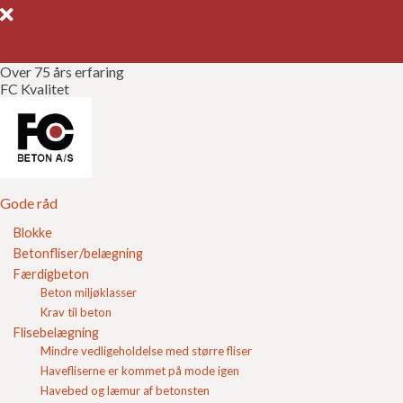
Over 75 års erfaring
FC Kvalitet
Gode råd
Gør det selv
Kvalitetssikring
Gode råd
Blokke
Brochurer
Betonfliser/belægning
Blokke
Færdigbeton
Referencer
Beton miljøklasser
Hos FC Beton producerer vi forskellige
Krav til beton
Om FC
typer
betonblokke i høj kvalitet
, der anvendes til
Flisebelægning
fundamenter, vægge og murværk. Alle blokke kan findes og
Mindre vedligeholdelse med større fliser
bestilles her på fc-beton.dk.
Kontakt
Havefliserne er kommet på mode igen
Havebed og læmur af betonsten