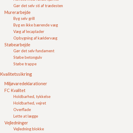
Gør det selv sti af trædesten
Fundablokke og lecablokke i høj kvalitet
Murerarbejde
Byg selv grill
Byg en ikke bærende væg
Anvendelse af betonblokke
Væg af lecaplader
Opbygning af kældervæg
Støbearbejde
Typer og størrelser af betonblokke
Gør det selv fundament
Støbe betongulv
Støbe trappe
Bestilling og levering af betonblokke
Kvalitetssikring
Miljøvaredeklarationer
Fast samhandel for erhverv
FC Kvalitet
Holdbarhed, tykkelse
Holdbarhed, vejret
Overflade
Inspiration
Lette at lægge
Vejledninger
Vejledning blokke