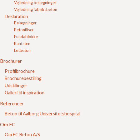
Vejledning belægninger
Vejledning fabriksbeton
Deklaration
Belægninger
Previous
Next
Betonfliser
Image
Image
Fundablokke
Kantsten
Letbeton
Brochurer
Profilbrochure
Brochurebestilling
Udstillinger
Galleri til inspiration
Referencer
Beton til Aalborg Universitetshospital
Om FC
Indkøbskurv
Om FC Beton A/S
Blokke