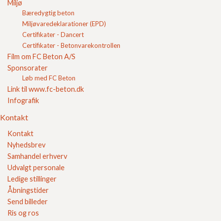
Miljø
Fundablokke
Bæredygtig beton
Lecablokke
Miljøvaredeklarationer (EPD)
Rør og Brøndgods
Certifikater - Dancert
FC Kvalitet
Certifikater - Betonvarekontrollen
Film om FC Beton A/S
Se vores kvalitetssikring her
Sponsorater
Løb med FC Beton
Link til www.fc-beton.dk
Infografik
Kontakt
Kontakt
Nyhedsbrev
Samhandel erhverv
Sikker E-handel
Udvalgt personale
Ledige stillinger
Åbningstider
Send billeder
Ris og ros