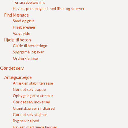
Terrassebelægning
Login
byggemateriale med lav vægt, høj styrke og gode
isolerende egenskaber. Det gør lecablokke særligt
Havens personlighed med fliser og skærver
velegnede til både nybyggeri og renovering.
Find Mængde
Indkøbskurv
Sand og grus
Lecablokke anvendes typisk til opbygning af mure,
Fliseberegner
vægge og fundamenter og ses ofte i garager,
Vægtfylde
tilbygninger, kældre og skillevægge. Blokkene er lette
Hjælp til beton
at arbejde med og har en høj varmeisolering, hvilket
Guide til hærdedøgn
gør dem populære blandt både professionelle
håndværkere og gør-det-selv-folk. Lecablokke fra FC
Spørgsmål og svar
Beton er kendt for at være meget lige og målfaste,
Ordforklaringer
hvilket sikrer et flot og præcist slutresultat.
Gør det selv
Anlægsarbejde
Anlæg en stabil terrasse
1
2
Gør det selv trappe
Opbygning af støttemur
Gør det selv indkørsel
Granitskærver i indkørsel
Gør det selv støjmur
Byg selv højbed
Havesti med runde hjørner