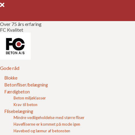
Over 75 års erfaring
FC Kvalitet
Gode råd
Gør det selv
Kvalitetssikring
Gode råd
Blokke
Brochurer
Betonfliser/belægning
Lecablokke
Færdigbeton
Referencer
Beton miljøklasser
Er du erhvervsdrivende med et stort forbrug af
Krav til beton
Om FC
lecablokke, kan du opnå en fast samhandelsaftale hos
Flisebelægning
FC Beton. Se mere om
samhandelsaftaler for erhverv
Mindre vedligeholdelse med større fliser
her
.
Kontakt
Havefliserne er kommet på mode igen
Havebed og læmur af betonsten
Leca® blokke er et naturligt og uorganisk