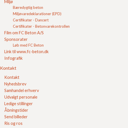
Miljø
Bæredygtig beton
Miljøvaredeklarationer (EPD)
Lecablokke 600 33,0 x 19 x
Lecablokke 600 35,0 x 19 x
Certifikater - Dancert
49
49
Pris pr. stk
48,73
DKK
Pris pr. stk
51,31
DKK
Certifikater - Betonvarekontrollen
Film om FC Beton A/S
Se produkt
Se produkt
Sponsorater
Løb med FC Beton
Link til www.fc-beton.dk
Infografik
Kontakt
Kontakt
Lecablokke 600 39,0 x 19 x
Lecablokke 600 10,0 x 30 x
Nyhedsbrev
25 (HALVE)
50
Samhandel erhverv
Pris pr. stk
29,86
DKK
Pris pr. stk
30,63
DKK
Udvalgt personale
Se produkt
Se produkt
Ledige stillinger
Åbningstider
Send billeder
Ris og ros