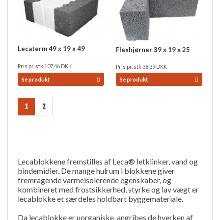
Lecaterm 49 x 19 x 49
Flexhjørner 39 x 19 x 25
Pris pr. stk
107,46
DKK
Pris pr. stk
38,39
DKK
Se produkt
Se produkt
1
2
Lecablokkene fremstilles af Leca® letklinker, vand og
bindemidler. De mange hulrum i blokkene giver
fremragende varmeisolerende egenskaber, og
kombineret med frostsikkerhed, styrke og lav vægt er
lecablokke et særdeles holdbart byggemateriale.
Da lecablokke er uorganiske, angribes de hverken af