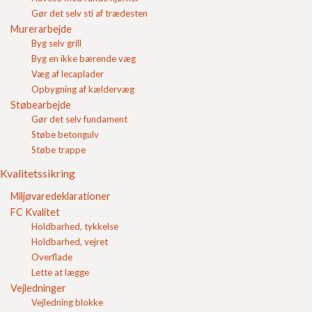
Gør det selv sti af trædesten
Lecablokke 600 5,0 x 19 x
Lecablokke 600 7,5 x 19 x
Murerarbejde
49
49
Byg selv grill
Pris pr. stk
9,49
DKK
Pris pr. stk
14,15
DKK
Byg en ikke bærende væg
Se produkt
Se produkt
Væg af lecaplader
Opbygning af kældervæg
Støbearbejde
Gør det selv fundament
Støbe betongulv
Støbe trappe
Kvalitetssikring
Lecablokke 600 10,0 x 19 x
Lecablokke 600 12,0 x 19 x
Miljøvaredeklarationer
49
49
Pris pr. stk
14,74
DKK
Pris pr. stk
16,41
DKK
FC Kvalitet
Holdbarhed, tykkelse
Se produkt
Se produkt
Holdbarhed, vejret
Overflade
Lette at lægge
Vejledninger
Vejledning blokke