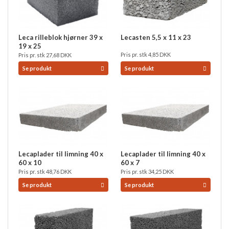
Leca rilleblok hjørner 39 x
Lecasten 5,5 x 11 x 23
19 x 25
Pris pr. stk
4,85
DKK
Pris pr. stk
27,68
DKK
Se produkt
Se produkt
Lecaplader til limning 40 x
Lecaplader til limning 40 x
60 x 10
60 x 7
Pris pr. stk
48,76
DKK
Pris pr. stk
34,25
DKK
Se produkt
Se produkt