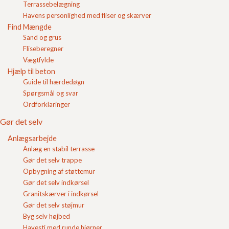
Terrassebelægning
Login
Havens personlighed med fliser og skærver
Find Mængde
Indkøbskurv
Sand og grus
Fliseberegner
Vægtfylde
Hjælp til beton
Guide til hærdedøgn
Havekantsten /
Koksgrå 4,5x6,5x25x50
plænekantsten Grå
Plænekantsten
Spørgsmål og svar
4,5x6,5x25x50
Pris pr. stk
49,50
DKK
Pris pr. stk
59,44
DKK
Ordforklaringer
Se produkt
Se produkt
Gør det selv
Anlægsarbejde
Anlæg en stabil terrasse
Teknisk information om plænekantsten
Gør det selv trappe
Opbygning af støttemur
Anvendelse
Gør det selv indkørsel
Granitskærver i indkørsel
Gør det selv støjmur
Levering
Byg selv højbed
Havesti med runde hjørner