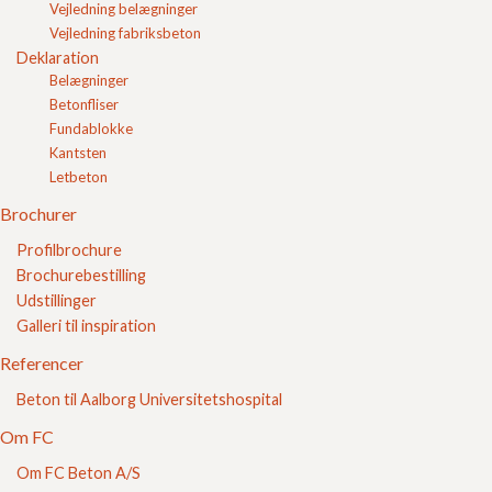
Vejledning belægninger
FC belægning
Vejledning fabriksbeton
FC Kvalitet
Deklaration
Belægninger
Se vores kvalitetssikring her
Betonfliser
Fundablokke
Kantsten
Letbeton
Brochurer
Profilbrochure
Brochurebestilling
Udstillinger
Sikker E-handel
Galleri til inspiration
Referencer
Beton til Aalborg Universitetshospital
Om FC
Om FC Beton A/S