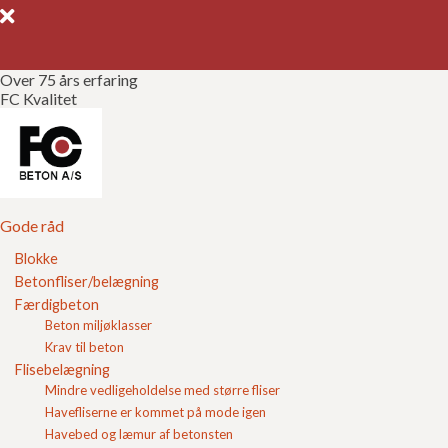
Over 75 års erfaring
FC Kvalitet
Gode råd
Gør det selv
Kvalitetssikring
Gode råd
Blokke
Brochurer
Betonfliser/belægning
Plænekantsten
Færdigbeton
Referencer
Beton miljøklasser
Krav til beton
Om FC
Plænekantsten bruges til en pæn og holdbar
Flisebelægning
afgrænsning mellem græsplæne, bede og belægning.
Mindre vedligeholdelse med større fliser
De er velegnede til mindre niveauforskelle og leveres
Kontakt
Havefliserne er kommet på mode igen
med 2 mm fugeknaster i farverne grå og sort/koksgrå.
Havebed og læmur af betonsten