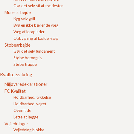
Gør det selv sti af trædesten
Murerarbejde
Byg selv grill
Indkøbskurv
Belægningssten
Byg en ikke bærende væg
Betonfliser
Væg af lecaplader
Havefliser
Opbygning af kældervæg
Plænekantsten
Støbearbejde
Støttemur
Gør det selv fundament
Kantafgrænsning
Støbe betongulv
Støbe trappe
Beton trappetrin
Skridsikre fliser
Kvalitetssikring
Vandrender
Miljøvaredeklarationer
Fortovsfliser
FC Kvalitet
Løft af fortovsfliser med sugekop
Holdbarhed, tykkelse
Kantsten
Holdbarhed, vejret
Soldaterfliser
Overflade
Bordurfliser
Lette at lægge
Skiferpræg
Vejledninger
Fliser til indkørsel
Vejledning blokke
Terrassefliser