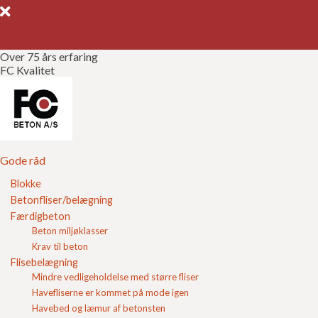
Over 75 års erfaring
FC Kvalitet
Gode råd
Gør det selv
Kvalitetssikring
Gode råd
Blokke
Brochurer
Betonfliser/belægning
Lecaplader
Færdigbeton
Referencer
Beton miljøklasser
Lecaplader er et praktisk og fleksibelt byggemateriale,
Krav til beton
Om FC
der er særligt velegnet til opbygning af ikke-bærende
Flisebelægning
vægge og skillerum. Pladerne er lette at håndtere og
Mindre vedligeholdelse med større fliser
giver en hurtig og effektiv montage ved både
Kontakt
Havefliserne er kommet på mode igen
renovering og nybyg.
Havebed og læmur af betonsten