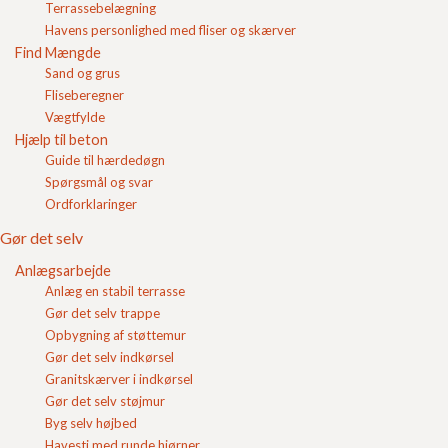
Terrassebelægning
Login
Havens personlighed med fliser og skærver
Find Mængde
Indkøbskurv
Sand og grus
Fliseberegner
Vægtfylde
Hjælp til beton
Lecaplader til limning 40 x
Lecaplader til limning 40 x
60 x 10
60 x 7
Guide til hærdedøgn
Pris pr. stk
48,76
DKK
Pris pr. stk
34,25
DKK
Spørgsmål og svar
Ordforklaringer
Se produkt
Se produkt
Gør det selv
Anlægsarbejde
Det er hurtigt og nemt at opbygge en skillerumsvæg
Anlæg en stabil terrasse
med lecaplader, som limes sammen med fliseklæber.
Det gør Lecaplader ideelle til gør-det-selv-projekter
Gør det selv trappe
samt professionelle løsninger.
Opbygning af støttemur
Gør det selv indkørsel
Granitskærver i indkørsel
Anvendelse af leca pladerne
Gør det selv støjmur
Byg selv højbed
Teknisk information om Lecaplader til limning
Havesti med runde hjørner