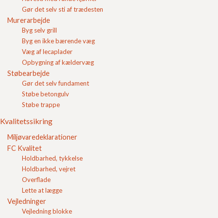
Gør det selv sti af trædesten
Murerarbejde
Byg selv grill
Byg en ikke bærende væg
Indkøbskurv
Væg af lecaplader
Blokke
Opbygning af kældervæg
Fundablokke
Støbearbejde
Lecablokke
Gør det selv fundament
Lecablokke 600
Støbe betongulv
Lecablokke 800
Støbe trappe
Leca rilleblokke
Lecasten
Kvalitetssikring
Lecaterm
Miljøvaredeklarationer
Lecaplader
FC Kvalitet
Rør og Brøndgods
Holdbarhed, tykkelse
FC Kvalitet
Holdbarhed, vejret
Overflade
Se vores kvalitetssikring her
Lette at lægge
Vejledninger
Vejledning blokke