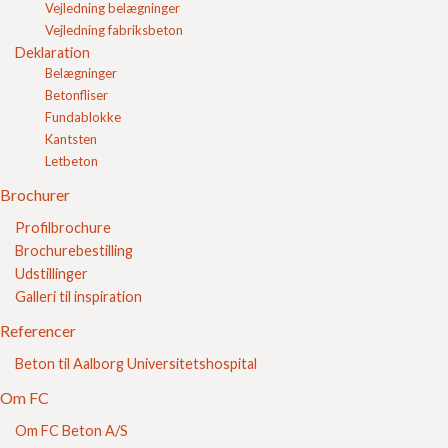
Vejledning belægninger
Vejledning fabriksbeton
Deklaration
Belægninger
Betonfliser
Fundablokke
Sikker E-handel
Kantsten
Letbeton
Brochurer
Profilbrochure
Brochurebestilling
Udstillinger
Galleri til inspiration
Referencer
Beton til Aalborg Universitetshospital
Om FC
Om FC Beton A/S