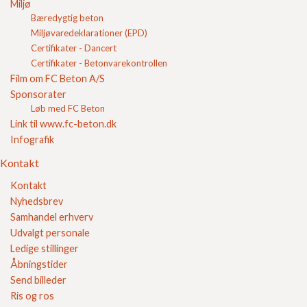
Miljø
Bæredygtig beton
Miljøvaredeklarationer (EPD)
Certifikater - Dancert
Certifikater - Betonvarekontrollen
Film om FC Beton A/S
Sponsorater
Løb med FC Beton
Link til www.fc-beton.dk
Infografik
Kontakt
Kontakt
Nyhedsbrev
Samhandel erhverv
Samarbejdspartnere
Udvalgt personale
98 34 34 11
Tlf
Email
Ledige stillinger
salg@fc-beton.dk
-
bogholderi@fc-beton.dk
-
levering@fc-
Åbningstider
beton.dk
Send billeder
Handelsbetingelser
Sideoversigt
Persondatapolitik
© 2026
Ris og ros
FC Beton A/S Nibevej 151 9200 Aalborg SV | CVR: