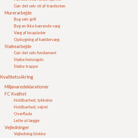
Jørn Pedersen
Gør det selv sti af trædesten
Jan Ravn
Murerarbejde
Byg selv grill
Henrik Enggaard
Byg en ikke bærende væg
Jens Mølgaard
Væg af lecaplader
Opbygning af kældervæg
Har du forslag til andre videoer eller medarbejdere som
Støbearbejde
skal fortælle om deres arbejde hos FC Beton hører vi
Gør det selv fundament
gerne fra dig.
Støbe betongulv
Støbe trappe
Kvalitetssikring
Indkøbskurv
Gode råd
Miljøvaredeklarationer
Gør det selv
FC Kvalitet
Kvalitetssikring
Holdbarhed, tykkelse
Brochurer
Holdbarhed, vejret
Referencer
Overflade
Om FC
Lette at lægge
Om FC Beton A/S
Vejledninger
Miljø
Vejledning blokke
Film om FC Beton A/S