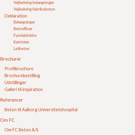
Vejledning belægninger
Sponsorater
Vejledning fabriksbeton
Link til www.fc-beton.dk
Deklaration
Infografik
Belægninger
Kontakt
Betonfliser
Login
Fundablokke
Indkøbskurv
Kantsten
FC Kvalitet
Letbeton
Se vores kvalitetssikring her
Brochurer
Profilbrochure
Brochurebestilling
Udstillinger
Galleri til inspiration
Referencer
Beton til Aalborg Universitetshospital
Sikker E-handel
Om FC
Om FC Beton A/S