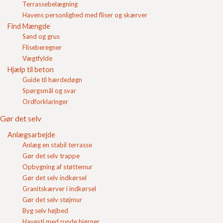
Terrassebelægning
Login
Havens personlighed med fliser og skærver
Find Mængde
Indkøbskurv
Sand og grus
Fliseberegner
Vægtfylde
Hjælp til beton
Guide til hærdedøgn
Spørgsmål og svar
Ordforklaringer
Gør det selv
Anlægsarbejde
Anlæg en stabil terrasse
Her kan du se en række medarbejdere fra
FC Beton
Gør det selv trappe
A/S
, hvor de fortæller om og viser nogle af deres
Opbygning af støttemur
arbejdsopgaver.
Gør det selv indkørsel
Flemming Drachmann Thomsen
Granitskærver i indkørsel
Hans Juul Otte
Gør det selv støjmur
Byg selv højbed
Jette Schomburg Andersen
Havesti med runde hjørner