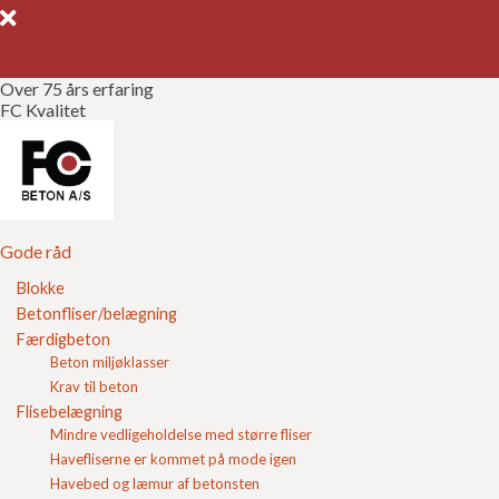
Over 75 års erfaring
FC Kvalitet
Gode råd
Gør det selv
Kvalitetssikring
Gode råd
Blokke
Brochurer
Betonfliser/belægning
Film om FC Beton A/S
Færdigbeton
Referencer
Beton miljøklasser
Her kan du se en lille video med vores reklame spot der
Krav til beton
kan høres i radioen.
Om FC
Flisebelægning
Mindre vedligeholdelse med større fliser
Kontakt
Havefliserne er kommet på mode igen
Havebed og læmur af betonsten