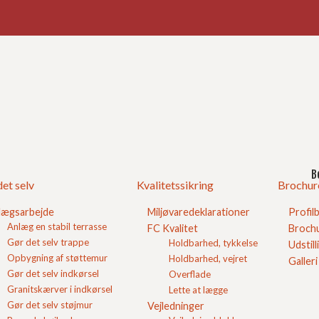
Ind
God
pe
Gør 
B
et selv
Kvalitetssikring
Brochur
ellige steder og med flere forskellige formål.
iveauforskel, men også for at opdele arealer
lægsarbejde
Miljøvaredeklarationer
Profil
Anlæg en stabil terrasse
FC Kvalitet
Brochu
Gør det selv trappe
Holdbarhed, tykkelse
get holdbar løsning og kan varieres i udtryk med
Udstill
Opbygning af støttemur
Holdbarhed, vejret
Galleri
Gør det selv indkørsel
Overflade
Granitskærver i indkørsel
Lette at lægge
Gør det selv støjmur
Vejledninger