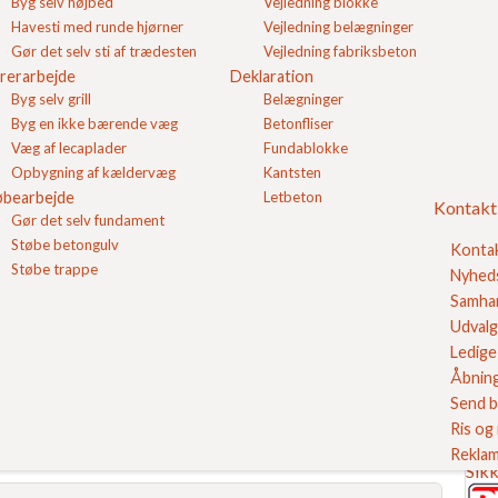
Byg selv højbed
Vejledning blokke
Kval
Havesti med runde hjørner
Vejledning belægninger
Bro
Gør det selv sti af trædesten
Vejledning fabriksbeton
Ref
rerarbejde
Deklaration
Om
Byg selv grill
Belægninger
Kon
Byg en ikke bærende væg
Betonfliser
Log
Ind
Væg af lecaplader
Fundablokke
FC
Opbygning af kældervæg
Kantsten
øbearbejde
Letbeton
Kontakt
Gør det selv fundament
Se v
Støbe betongulv
Konta
Støbe trappe
Nyhed
Samhan
Udvalg
Ledige 
Åbning
Send b
Ris og
Reklam
Sikk