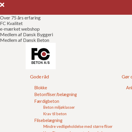
Over 75 års erfaring
FC Kvalitet
e-mærket webshop
Medlem af Dansk Byggeri
Medlem af Dansk Beton
Gør det selv trap
Gode råd
Gør d
Der bliver lavet betontrapper mange forsk
Mange betontrapper bygges fordi der er n
Blokke
An
eller skabe siddepladser.
Betonfliser/belægning
En betontrappe opbygget korrekt er en me
Færdigbeton
Beton miljøklasser
forskellige betonsten og trappetrin.
Krav til beton
Flisebelægning
Mindre vedligeholdelse med større fliser