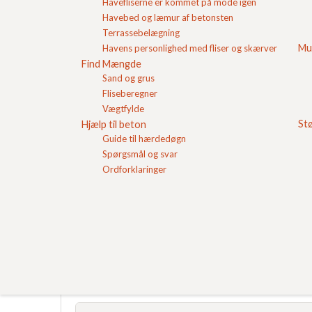
Havefliserne er kommet på mode igen
Havebed og læmur af betonsten
Terrassebelægning
Mu
Havens personlighed med fliser og skærver
Find Mængde
Sand og grus
Fliseberegner
Vægtfylde
St
Hjælp til beton
Guide til hærdedøgn
Spørgsmål og svar
Ordforklaringer
Opbygning af underbund