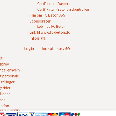
Certifikater - Dancert
itetssikring
churer
Certifikater - Betonvarekontrollen
erencer
Film om FC Beton A/S
 FC
Sponsorater
takt
Løb med FC Beton
in
Link til www.fc-beton.dk
købskurv
Infografik
 Kvalitet
Login
Indkøbskurv
ores kvalitetssikring her
kt
sbrev
del erhverv
t personale
stillinger
stider
illeder
 ros
ation
er E-handel