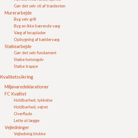
Gør det selv sti af trædesten
Murerarbejde
Byg selv grill
Indkøbskurv
Byg en ikke bærende væg
Belægningssten
Væg af lecaplader
Betonfliser
Opbygning af kældervæg
Havefliser
Støbearbejde
Plænekantsten
Gør det selv fundament
Støttemur
Støbe betongulv
Kantafgrænsning
Støbe trappe
Beton trappetrin
Kvalitetssikring
Skridsikre fliser
Vandrender
Miljøvaredeklarationer
Fortovsfliser
FC Kvalitet
Løft af fortovsfliser med sugekop
Holdbarhed, tykkelse
Kantsten
Holdbarhed, vejret
Soldaterfliser
Overflade
Bordurfliser
Lette at lægge
Skiferpræg
Vejledninger
Fliser til indkørsel
Vejledning blokke