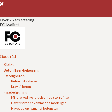
Over 75 års erfaring
FC Kvalitet
Gode råd
Gør det selv
Kvalitetssikring
Gode råd
Blokke
Brochurer
Betonfliser/belægning
Fliser til indkørsel
Færdigbeton
Referencer
Beton miljøklasser
Læggemønstre – Inspiration til
Krav til beton
Om FC
belægning
Flisebelægning
Mindre vedligeholdelse med større fliser
Kontakt
FC Betons læggemønstre giver inspiration til, hvordan
Havefliserne er kommet på mode igen
fliser og sten kan kombineres. Her vises klassiske og
Havebed og læmur af betonsten