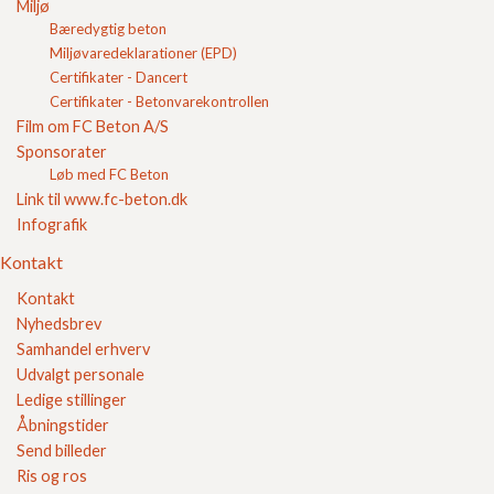
Miljø
Torv
Bæredygtig beton
Vendeplads
Miljøvaredeklarationer (EPD)
Villavej
Certifikater - Dancert
Udendørs lagerplads
Certifikater - Betonvarekontrollen
Belægningssten til indkørsel
Film om FC Beton A/S
Terrasse belægningssten
Sponsorater
Rådhusbelægning
Løb med FC Beton
Permeable belægninger
Link til www.fc-beton.dk
Københavnerbelægning
Infografik
FC Kvalitet
Kontakt
Se vores kvalitetssikring her
Kontakt
Nyhedsbrev
Samhandel erhverv
Udvalgt personale
Ledige stillinger
Åbningstider
Send billeder
Ris og ros