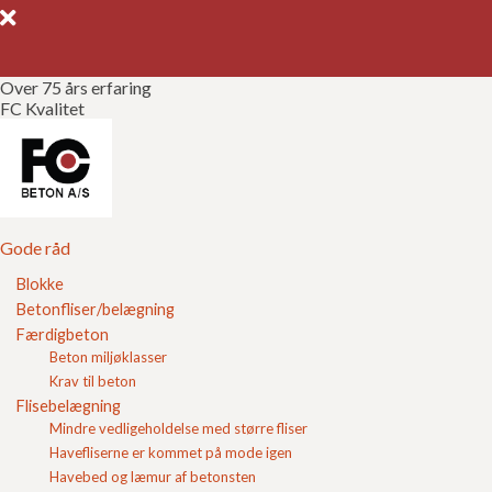
Over 75 års erfaring
FC Kvalitet
Gode råd
Gør det selv
Kvalitetssikring
Gode råd
Blokke
Brochurer
Betonfliser/belægning
Privatvej
Færdigbeton
Referencer
Beton miljøklasser
Belægning til både mindre og større private veje kan
Krav til beton
købes hos FC Beton. Ved flere boligområder bliver
Om FC
Flisebelægning
villavejen
privatiseret, så det er hustandende ved vejen
Mindre vedligeholdelse med større fliser
der skal sørge for anlæg og vedligeholdelse.
Kontakt
Havefliserne er kommet på mode igen
Hos
FC Beton
producerer vi belægningssten i
høj
Havebed og læmur af betonsten