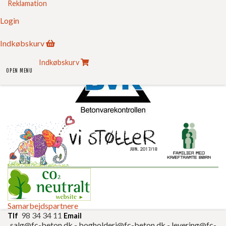
Reklamation
Sikker E-handel
Login
Indkøbskurv
Indkøbskurv
OPEN MENU
Samarbejdspartnere
98 34 34 11
Tlf
Email
salg@fc-beton.dk
-
bogholderi@fc-beton.dk
-
levering@fc-