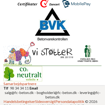
Samarbejdspartnere
98 34 34 11
Tlf
Email
salg@fc-beton.dk
-
bogholderi@fc-beton.dk
-
levering@fc-
beton.dk
Handelsbetingelser
Sideoversigt
Persondatapolitik
© 2026