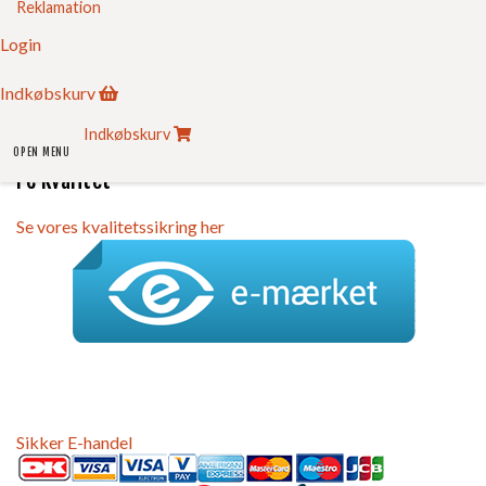
Reklamation
Deklaration
Login
Brochurer
Referencer
Om FC
Indkøbskurv
Kontakt
Login
Indkøbskurv
Indkøbskurv
OPEN MENU
FC Kvalitet
Se vores kvalitetssikring her
Sikker E-handel