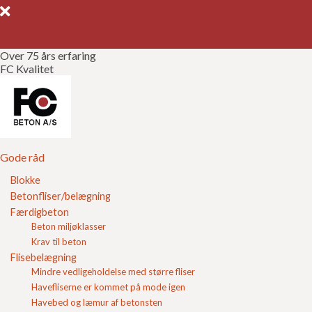
Over 75 års erfaring
FC Kvalitet
Gode råd
Gør det selv
Kvalitetssikring
Gode råd
Blokke
Brochurer
Betonfliser/belægning
Kalkudfældninger
Færdigbeton
Referencer
Beton miljøklasser
Hvad er
Krav til beton
Om FC
Flisebelægning
Mindre vedligeholdelse med større fliser
Kontakt
Havefliserne er kommet på mode igen
Havebed og læmur af betonsten