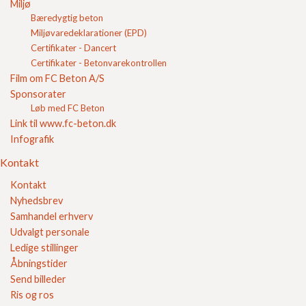
Miljø
Betonbelægning håndbog 2 Udførelse
Bæredygtig beton
Betontrappe
Miljøvaredeklarationer (EPD)
Forebyg ukrudt
Certifikater - Dancert
Fremtidens fortov
Certifikater - Betonvarekontrollen
Fugekonstruktioner
Kalkudfældninger
Film om FC Beton A/S
Lægning af betonfliser
Sponsorater
Nedlægning af farvemix
Løb med FC Beton
Farver og overflader på Betonsten og fliser
Link til www.fc-beton.dk
Pladevibratorer
Infografik
Retablering ledningsfornyelse
Så gennemført kan det gøres
Kontakt
Trafikregulering
Kontakt
Støttemure og støjmure
Nyhedsbrev
Undgå tunge løft
Vakuum løfteudstyr
Samhandel erhverv
Vedligeholdelse af betonbelægninger
Udvalgt personale
Leverandørbrugsanvisning for beton varer - fliser
Ledige stillinger
Leverandørbrugsanvisning for beton varer - sten
Åbningstider
Leverandørbrugsanvisning for beton varer - kantsten, blokke
og trin
Send billeder
Løftevejledning til fliser og belægningssten
Ris og ros
Vejledning fabriksbeton