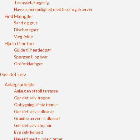
Terrassebelægning
Login
Havens personlighed med fliser og skærver
Find Mængde
Indkøbskurv
Sand og grus
Fliseberegner
Vægtfylde
Hjælp til beton
Guide til hærdedøgn
Spørgsmål og svar
Ordforklaringer
Gør det selv
kalkudfældninger på
betonfliser
?
Anlægsarbejde
Kalkudfældninger påvirker ikke kvaliteten på
Anlæg en stabil terrasse
betonfliser mv., og dannes når regn, dug eller andet
Gør det selv trappe
vand trækker ind i betonfliserne. Vandet opløser kalk
Opbygning af støttemur
som kan trække op til overfladen hvor det bliver
synligt når vandet fordamper.
Gør det selv indkørsel
Granitskærver i indkørsel
Kalkudfældninger viser sig oftest først efter
Gør det selv støjmur
palletering og endda ofte først efter at fliserne er lagt.
Byg selv højbed
Derfor er det ikke muligt at opdage kalkudfældninger i
Havesti med runde hjørner