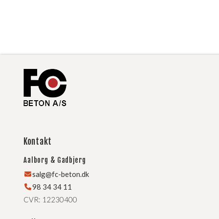
Kontakt
Aalborg & Gadbjerg
salg@fc-beton.dk
98 34 34 11
CVR: 12230400