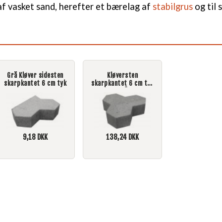
af vasket sand, herefter et bærelag af
stabilgrus
og til 
Grå Kløver sidesten
Kløversten
skarpkantet 6 cm tyk
skarpkantet 6 cm tyk
grå
9,18
DKK
138,24
DKK