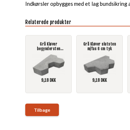
Indkørsler opbygges med et lag bundsikring 
Relaterede produkter
Grå Kløver
Grå Kløver slutsten
begyndersten
m/fas 6 cm tyk
skarpkantet 6 cm tyk
9,18
DKK
9,18
DKK
Tilbage