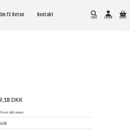
Om FC Beton
Kontakt
SØG
LOGIN
KURV
Søg
9,18
DKK
Pris er inkl. moms
ksl6