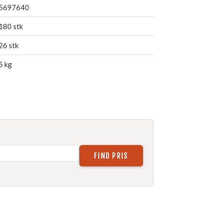
5697640
180 stk
26 stk
5 kg