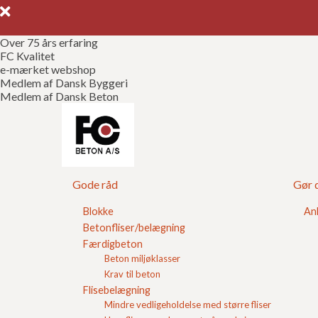
Over 75 års erfaring
FC Kvalitet
e-mærket webshop
Medlem af Dansk Byggeri
Medlem af Dansk Beton
Gulvkonstruktione
beton
Gode råd
Gør d
Blokke
An
Temahæftet "Gulvkonstruktioner af stålarmeret bet
Betonfliser/belægning
Beton-Teknik 6/17/1994 Gulvkonstruktioner af be
Færdigbeton
Aalborg Portland ved Jacob Thrysøe, Henrik Slot 
Beton miljøklasser
Krav til beton
I temahæftet finder du information omkring bruge
Flisebelægning
beton til gulvkonstruktioner.
Mindre vedligeholdelse med større fliser