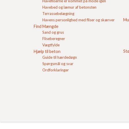
Havefliserne er kommet på mode igen
Du kan hente temahæftet "Gulvkonstruktioner af
- tillæg til Beton-Teknik 6/17/1994 Gulvkonstruk
Havebed og læmur af betonsten
gratis fra fc-beton.dk
Terrassebelægning
Mu
Havens personlighed med fliser og skærver
Hos FC Beton kan du også bestille
færdigbeton
ti
Find Mængde
Sand og grus
FC Beton samarbejder med erhvervsdrivende mur
Fliseberegner
entreprenører og lignende erhverv som igennem 
samhandel
Vægtfylde
opnår besparelser på
betonvarer
som f
St
Hjælp til beton
Guide til hærdedøgn
Spørgsmål og svar
Ordforklaringer