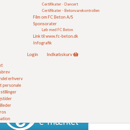
Gulvkonstruktioner af stålarmeret beton
Certifikater - Dancert
Luftsporestruktur og frostbestandighed for SCC
Certifikater - Betonvarekontrollen
Pladsstøbt beton - Frihed til individuelt byggeri
Film om FC Beton A/S
Selvkomptakterende beton - SCC med hvid
cement
Sponsorater
Selvkompakterende beton - SCC
Løb med FC Beton
Beton bogen
Link til www.fc-beton.dk
Beton og sorte egetræsgulve
Infografik
Deklaration
churer
Login
Indkøbskurv
erencer
 FC
kt
takt
sbrev
in
del erhverv
købskurv
 Kvalitet
t personale
stillinger
stider
ores kvalitetssikring her
illeder
 ros
ation