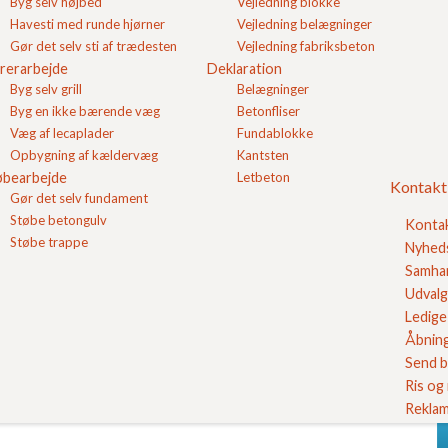
Byg selv højbed
Vejledning blokke
 stålarmeret beton
tioner af beton"
Havesti med runde hjørner
Vejledning belægninger
Gør det selv sti af trædesten
Vejledning fabriksbeton
rerarbejde
Deklaration
l byggeprojektet.
Byg selv grill
Belægninger
Byg en ikke bærende væg
Betonfliser
ermestre,
Væg af lecaplader
Fundablokke
en
aftale om
Opbygning af kældervæg
Kantsten
ærdigbeton.
øbearbejde
Letbeton
Bro
Kontakt
Ref
Gør det selv fundament
Om
Støbe betongulv
Konta
Kon
Støbe trappe
Nyhed
Log
Samhan
Ind
FC
Udvalg
Ledige 
Åbning
Se v
Send b
Ris og
Reklam