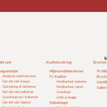
Ind
God
r af stålarmeret
Gør 
Kval
B
et selv
Kvalitetssikring
Brochur
lægsarbejde
Miljøvaredeklarationer
Profil
Anlæg en stabil terrasse
on - tillæg til
FC Kvalitet
Brochu
ton" er udgivet af
Gør det selv trappe
Holdbarhed, tykkelse
Udstill
og Freddie Larsen.
Opbygning af støttemur
Holdbarhed, vejret
Galleri
Gør det selv indkørsel
Overflade
n af stålarmeret
Granitskærver i indkørsel
Lette at lægge
Gør det selv støjmur
Vejledninger