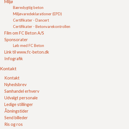
Miljø
Leverandørbrugsanvisning for beton varer - sten
Bæredygtig beton
Leverandørbrugsanvisning for beton varer - kantsten, blokke
og trin
Miljøvaredeklarationer (EPD)
Løftevejledning til fliser og belægningssten
Certifikater - Dancert
Vejledning fabriksbeton
Certifikater - Betonvarekontrollen
Deklaration
Film om FC Beton A/S
Brochurer
Sponsorater
Referencer
Løb med FC Beton
Om FC
Link til www.fc-beton.dk
Kontakt
Infografik
Login
Indkøbskurv
Kontakt
FC Kvalitet
Kontakt
Nyhedsbrev
Se vores kvalitetssikring her
Samhandel erhverv
Udvalgt personale
Ledige stillinger
Åbningstider
Send billeder
Ris og ros