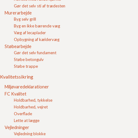
Men korrekte fuger undgår man kantafskalninger da
Gør det selv sti af trædesten
fliserne
ikke kommer til at glide op og ned af hinanden.
Murerarbejde
Hvis du gerne vil vide mere om fugekonstruktioner i
Byg selv grill
betonbelægninger har Belægningsgruppen Dansk
Byg en ikke bærende væg
beton lavet et temahæfte om emnet som du kan hente
Væg af lecaplader
her.
Opbygning af kældervæg
Støbearbejde
Hos FC Beton kan du købe
fugesand
til din belægning,
Gør det selv fundament
og du finder også alt andet i sten, fliser,
grus og sand
.
Støbe betongulv
FC Beton indgår aftaler om
samhandel med
Støbe trappe
erhvervslivet
som løbende bestiller
betonvarer
.
Kvalitetssikring
Miljøvaredeklarationer
Indkøbskurv
FC Kvalitet
Gode råd
Holdbarhed, tykkelse
Gør det selv
Holdbarhed, vejret
Kvalitetssikring
Overflade
Miljøvaredeklarationer
Lette at lægge
FC Kvalitet
Vejledninger
Vejledninger
Vejledning blokke
Vejledning blokke