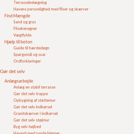
Terrassebelægning
Login
Havens personlighed med fliser og skærver
Find Mængde
Indkøbskurv
Sand og grus
Fliseberegner
Vægtfylde
Hjælp til beton
Guide til hærdedøgn
Spørgsmål og svar
Ordforklaringer
Gør det selv
belægningssten kan bevirke at belægningen ikke er så
Anlægsarbejde
stærk som ønsket. Specielt vil fugen i en indkørsel
Anlæg en stabil terrasse
kunne medføre store forskelle på hvor stærk
Gør det selv trappe
indkørslen er og hvor god belægningen er til at
modvirke kørespor.
Opbygning af støttemur
Gør det selv indkørsel
Når man har fuget rigtigt, vil fugen være med til at
Granitskærver i indkørsel
fordele trykket fra den eller de sten der modtager den
Gør det selv støjmur
direkte belastning til de øvrige sten i indkørslen.
Byg selv højbed
Havesti med runde hjørner