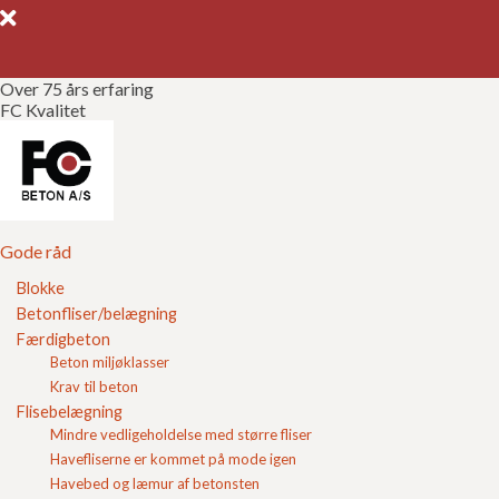
Over 75 års erfaring
FC Kvalitet
Gode råd
Gør det selv
Kvalitetssikring
Gode råd
Blokke
Brochurer
Betonfliser/belægning
Fugekonstruktioner
Færdigbeton
Referencer
Beton miljøklasser
En forkert
Krav til beton
udført fuge
Om FC
Flisebelægning
mellem
Mindre vedligeholdelse med større fliser
havefliser
og
Kontakt
Havefliserne er kommet på mode igen
Havebed og læmur af betonsten