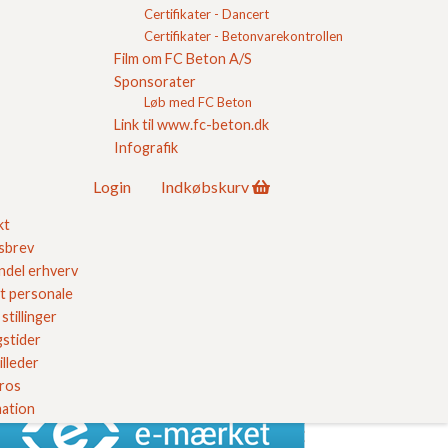
Certifikater - Dancert
Sorte belægningssten
Certifikater - Betonvarekontrollen
Karmona
Film om FC Beton A/S
Kopsten
Sponsorater
Hollændersten
Løb med FC Beton
14/21x6 m/fas
Link til www.fc-beton.dk
SF Sten
Infografik
Brosten
Græsarmering
Login
Indkøbskurv
FC-Kvadratluk
Kløversten
kt
FC-Kaluk
sbrev
nfliser
del erhverv
belægning
t personale
 Kvalitet
stillinger
stider
illeder
ores kvalitetssikring her
 ros
ation