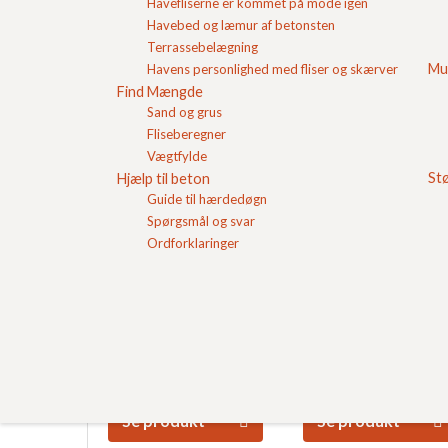
Havefliserne er kommet på mode igen
Havebed og læmur af betonsten
Terrassebelægning
Mu
Havens personlighed med fliser og skærver
Gråmix
Gråmix
Find Mængde
Slotsbrosten
Slotsbrosten
Sand og grus
m/slået kant
m/slået kant
Pris pr. m2
158,83
DKK
Pris pr. m2
169,11
DKK
Fliseberegner
14x21x6 -
14x21x7 -
Vægtfylde
Se produkt
Se produkt
St
Hjælp til beton
Guide til hærdedøgn
Spørgsmål og svar
Ordforklaringer
Koksgrå
Herregårdsblokke
Slotsbrosten
Gråmix
m/slået kant halve
Herregårdssten
Pris pr. stk
6,84
DKK
Pris pr. stk
16,55
DKK
14x10,5x6
14x21x14
Se produkt
Se produkt