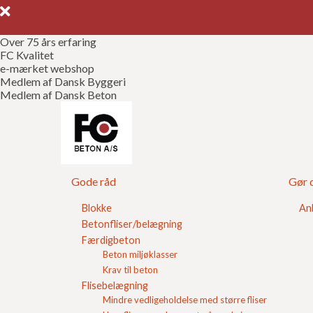
Over 75 års erfaring
FC Kvalitet
e-mærket webshop
Medlem af Dansk Byggeri
Medlem af Dansk Beton
Sorte herregårds
Gode råd
Gør d
Hos FC Beton A/S forhandler vi
koksgrå herreg
i stedet slotsbrosten, 14/21 med og uden skiffer 
Blokke
An
Ja kært barn har mange navne, men for at prøve at ge
Betonfliser/belægning
belægningssten
for herregårdssten. Leder du efte
Færdigbeton
kan købe hos FC Beton A/S.
Beton miljøklasser
Krav til beton
Flisebelægning
Mindre vedligeholdelse med større fliser