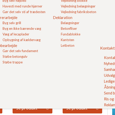
Byg selv højbed
Vejledning blokke
Havesti med runde hjørner
Vejledning belægninger
Gør det selv sti af trædesten
Vejledning fabriksbeton
rerarbejde
Deklaration
Rødmix
Brunmix
Byg selv grill
Belægninger
Slotsbrosten
Herregårdssten
Byg en ikke bærende væg
Betonfliser
m/slået kant
m/slået kant
Pris pr. m2
182,35
DKK
Pris pr. m2
182,35
DKK
Væg af lecaplader
Fundablokke
14x21x6
14x21x6
Opbygning af kældervæg
Kantsten
Se produkt
Se produkt
øbearbejde
Letbeton
Kontakt
Gør det selv fundament
Støbe betongulv
Konta
Støbe trappe
Nyhed
Beto
Samhan
FC 
Udvalg
FC
Ledige 
Åbning
Herregårdsblokke
Belægningssten
Send b
koksgrå
koksgrå 14/21 x 6
Se v
kantafgrænsning
med fas
Ris og
Pris pr. stk
20,36
DKK
Pris pr. m2
167,65
DKK
14x21x14
Reklam
Se produkt
Se produkt