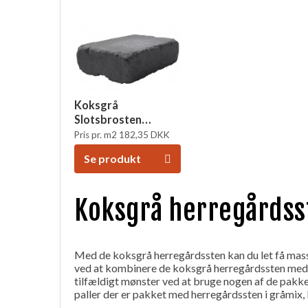
Koksgrå
Slotsbrosten
m/slået kant
Pris pr. m2
182,35
DKK
14x21x6
Se produkt
Koksgrå herregårdss
Med de koksgrå herregårdssten kan du let få masse
ved at kombinere de koksgrå herregårdssten med e
tilfældigt mønster ved at bruge nogen af de pakk
paller der er pakket med herregårdssten i gråmix,