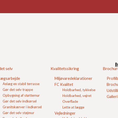
Ind
Bel
sten
B
et selv
Kvalitetssikring
Brochur
årdssten
. Her kalder vi dem bare ikke herregårdssten, men
eller Karmona.
lægsarbejde
Miljøvaredeklarationer
Profil
neralisere lidt, prøver vi her at kalde alle disse typer af
Anlæg en stabil terrasse
FC Kvalitet
Brochu
r koksgrå herregårdssten kan du se her hvilke produkter du
Gør det selv trappe
Holdbarhed, tykkelse
Udstill
Opbygning af støttemur
Holdbarhed, vejret
Galleri
Gør det selv indkørsel
Overflade
Granitskærver i indkørsel
Lette at lægge
Gør det selv støjmur
Vejledninger