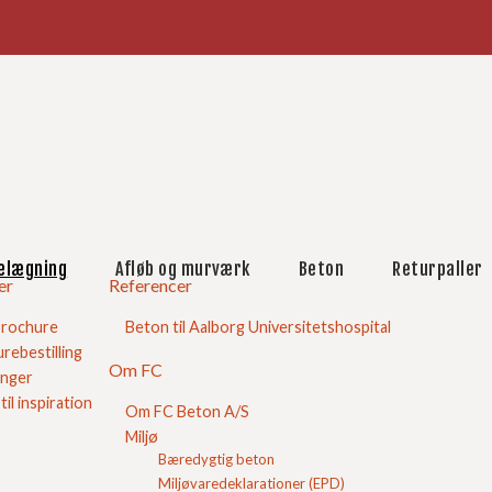
købskurv
ægningssten
Slotsbrosten
Herregårdssten med slået kant
Herregårdssten 6 cm
elægning
Afløb og murværk
Beton
Returpaller
Herregårdssten 7 cm
er
Referencer
Halve Herregårdssten
Herregårdsblokke
brochure
Beton til Aalborg Universitetshospital
Øvrige Herregårdssten
rebestilling
Herregårdssten med fas
Om FC
inger
Herregårdssten skifer
 til inspiration
Om FC Beton A/S
Herregårdssten med skarp kant
Miljø
Farvede sten
Bæredygtig beton
Gule belægningssten
Miljøvaredeklarationer (EPD)
Røde belægningssten