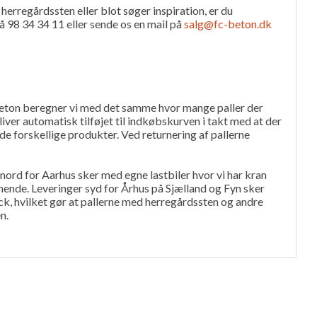
herregårdssten eller blot søger inspiration, er du
å 98 34 34 11 eller sende os en mail på
salg@fc-beton.dk
Beton beregner vi med det samme hvor mange paller der
liver automatisk tilføjet til indkøbskurven i takt med at der
 de forskellige produkter. Ved returnering af pallerne
d nord for Aarhus sker med egne lastbiler hvor vi har kran
ignende. Leveringer syd for Århus på Sjælland og Fyn sker
, hvilket gør at pallerne med herregårdssten og andre
n.