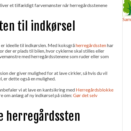
liver et tilfældigt farvemønster når herregårdsstenene
Sam
en til indkørsel
er ideelle til indkørslen. Med koksgrå
herregårdssten
har
r der er plads til bilen, hvor cyklerne skal stilles eller
farvemønstre med herregårdsstenene som ruder eller som
on der giver mulighed for at lave cirkler, så hvis du vil
el, er dette også en mulighed.
nbefaler vi at lave en kantsikring med
Herregårdsblokke
re om anlæg af ny indkørsel på siden:
Gør det selv
te herregårdssten