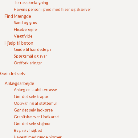
med
afretningsgrus
. Da belægningen lægges ovenpå
Terrassebelægning
Login
afretningslaget bliver dette også kaldet for læggesand.
Havens personlighed med fliser og skærver
Find Mængde
Indkøbskurv
Under afretningslaget findes bærelaget som opbygges
Sand og grus
af
stabilgrus
.
Fliseberegner
Vægtfylde
Hos FC Beton kan du købe både stabilgrus, vasket
sand og fugesand i
bigbags
til anlægsarbejdet. Ved at
Hjælp til beton
bestille grus og sand i bigbags bliver det muligt at
Guide til hærdedøgn
transportere gruset og sandet på samme lastbil som
Spørgsmål og svar
transporterer dine nye
fliser
eller belægningssten.
Ordforklaringer
Bestiller du både grus, sand,
belægningssten
og fliser
Gør det selv
på samme tid kan der være penge at spare på
Anlægsarbejde
transporten.
Anlæg en stabil terrasse
Gør det selv trappe
Opbygning af støttemur
Indkøbskurv
Gør det selv indkørsel
Gode råd
Granitskærver i indkørsel
Blokke
Gør det selv støjmur
Betonfliser/belægning
Byg selv højbed
Færdigbeton
Havesti med runde hjørner