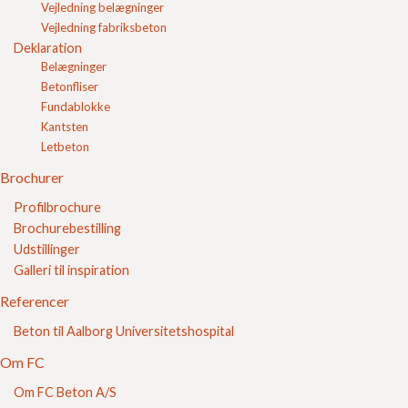
Vejledning belægninger
Hvilken type sand bruges til afretningslag?
Vejledning fabriksbeton
Hvad er riflede fliser?
Deklaration
Granitskærver til dræn
Gode belægningssten til terrasse
Belægninger
Hvor køber man Nybrosten?
Betonfliser
For lidt cement i havefliser fra FC Beton?
Fundablokke
Hvad er græsarmeringssten?
Kantsten
Hvad hedder røde Nybrosten?
Hvad hedder isolerede blokke?
Letbeton
Hvad er brosten?
Brochurer
Hvor stor er en brosten?
Hvad er skiferpræg?
Profilbrochure
Hvad er rådhusbelægning?
Brochurebestilling
Hvad er sandkassesand?
Hvad er Danblokke?
Udstillinger
Hvorfor hedder SF Sten for SF?
Galleri til inspiration
Hvad hedder lecablokke med isolering?
Hvad er skridsikre fliser?
Referencer
Hvad hedder belægningssten formet som et S?
Hvilke forskellige fliser har fc beton?
Beton til Aalborg Universitetshospital
Hvilke forskellige typer af grus finder der?
Hvor lang levetid har en fliseterrasse?
Om FC
Hvad er en sokkelblok?
Om FC Beton A/S
Hvad hedder lecablokkene med flamingo i midten?
Hvad hedder den blok i beton der ligner et H?