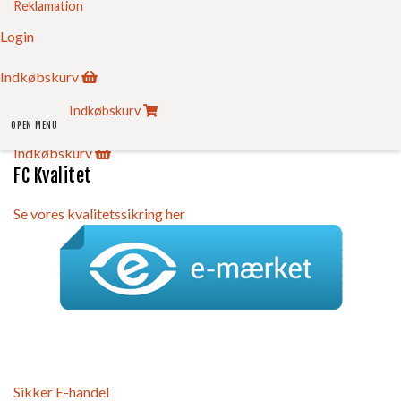
Reklamation
Ordforklaringer
Gør det selv
Login
Kvalitetssikring
Brochurer
Indkøbskurv
Referencer
Om FC
Indkøbskurv
Kontakt
OPEN MENU
Login
Indkøbskurv
FC Kvalitet
Se vores kvalitetssikring her
Sikker E-handel