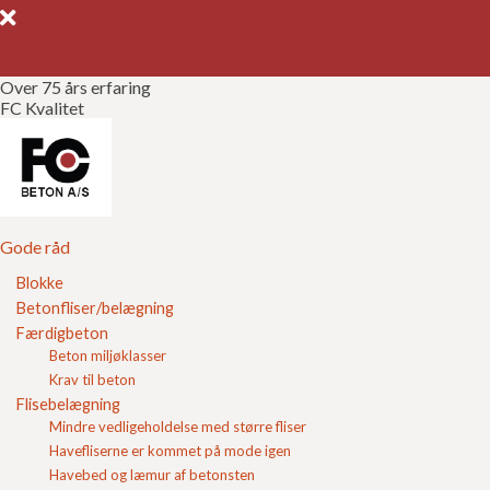
Over 75 års erfaring
FC Kvalitet
Gode råd
Gør det selv
Kvalitetssikring
Gode råd
Blokke
Brochurer
Betonfliser/belægning
Hvilken type sand bruges til
Færdigbeton
afretningslag?
Referencer
Beton miljøklasser
Krav til beton
Afretningslaget er det lag som er lige under
Om FC
Flisebelægning
havefliserne eller belægningsstenene. Afretningslaget
Mindre vedligeholdelse med større fliser
har til formål at kunne blive trukket jævnt og plant. Der
Kontakt
Havefliserne er kommet på mode igen
benyttes vasket sand til anlæg af afretningslaget. Du
kan finde vasket sand i både bigbags og poser på siden
Havebed og læmur af betonsten