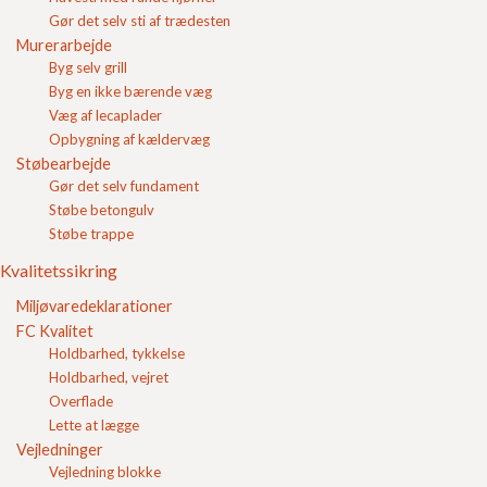
Flisebelægning
Gør det selv sti af trædesten
Find Mængde
Murerarbejde
Hjælp til beton
Byg selv grill
Guide til hærdedøgn
Byg en ikke bærende væg
Spørgsmål og svar
Væg af lecaplader
Levering
Opbygning af kældervæg
Mængder
Støbearbejde
Størrelser
Gør det selv fundament
Opbygning
Forskelle og ligheder
Støbe betongulv
Produkter
Støbe trappe
Hvad er Nybrosten
Kvalitetssikring
Hvad er skifer?
Hvad hedder gule Nybrosten?
Miljøvaredeklarationer
Sælger I Herregårdssten?
Hvilken type sten er brosten?
FC Kvalitet
Hvor sort er sort?
Holdbarhed, tykkelse
Bedste fliser til indkørslen
Holdbarhed, vejret
Hvor kan man købe Bondesten?
Overflade
Kan man købe Nybrosten hos FC Beton?
Lette at lægge
Hvilken type sand bruges i sandkasser?
Bondesten
Vejledninger
Gode belægningssten i indkørslen
Vejledning blokke
Bedste fliser til terrasse