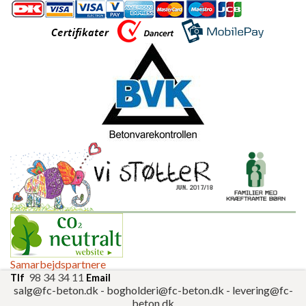
Samarbejdspartnere
98 34 34 11
Tlf
Email
salg@fc-beton.dk
-
bogholderi@fc-beton.dk
-
levering@fc-
beton.dk