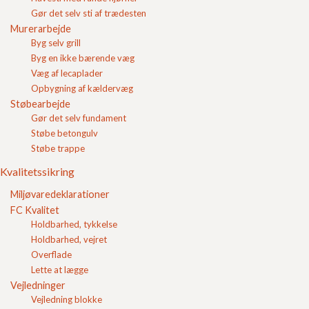
Størrelse på Holmegårdssten
Gør det selv sti af trædesten
Størelse på Slotsbrosten
Murerarbejde
Størrelse på Bondesten
Byg selv grill
Tykkelse af fliser i indkørslen
Byg en ikke bærende væg
Størrelse på Herregårdssten
Hvor stor skal hældningen være på en 3 meter høj støttemur i
Væg af lecaplader
haven?
Opbygning af kældervæg
Hvad vejer granit?
Støbearbejde
Hvor meget fylder granit?
Hvor meget vejer granitskærver?
Gør det selv fundament
Hvor meget fylder granitskærver?
Støbe betongulv
Hvad vejer støbemix?
Støbe trappe
Hvor meget fylder støbemix?
Hvor meget vejer 4-8 mm sandperler?
Kvalitetssikring
Hvor meget fylder 4-8 mm sandperler?
Hvad vejer 8-16 mm sandperler?
Miljøvaredeklarationer
Hvor meget fylder 8-16 mm sandperler?
FC Kvalitet
Hvad vejer stabilgrus?
Holdbarhed, tykkelse
Hvor meget fylder stabilgrus?
Holdbarhed, vejret
Hvor meget vejer hvid sand?
Hvor meget fylder hvid sand?
Overflade
Hvad vejer fugesand?
Lette at lægge
Hvor meget fylder fugesand?
Vejledninger
Hvor meget vejer vasket sand?
Vejledning blokke
Hvor meget fylder vasket sand?