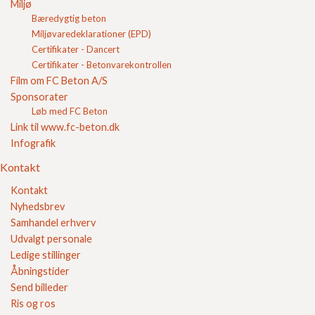
Om FC
Miljø
Kontakt
Bæredygtig beton
Login
Miljøvaredeklarationer (EPD)
Indkøbskurv
Certifikater - Dancert
FC Kvalitet
Certifikater - Betonvarekontrollen
Film om FC Beton A/S
Se vores kvalitetssikring her
Sponsorater
Løb med FC Beton
Link til www.fc-beton.dk
Infografik
Kontakt
Kontakt
Nyhedsbrev
Samhandel erhverv
Sikker E-handel
Udvalgt personale
Ledige stillinger
Åbningstider
Send billeder
Ris og ros