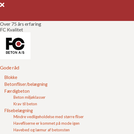
Over 75 års erfaring
FC Kvalitet
Gode råd
Gør det selv
Kvalitetssikring
Gode råd
Blokke
Brochurer
Betonfliser/belægning
Hvad vejer fugesand?
Færdigbeton
Referencer
Beton miljøklasser
Når du skal anlægge en ny
indkørsel
eller anden
Krav til beton
belægning, skal der benyttes flere forskellige typer af
Om FC
Flisebelægning
grus og sand. Det sidste sand der skal bruges til en ny
Mindre vedligeholdelse med større fliser
belægning er fugesand som benyttes til at lave fugerne
mellem de
nye fliser
eller belægningssten.
Kontakt
Havefliserne er kommet på mode igen
Havebed og læmur af betonsten