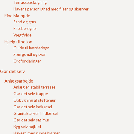
Vægten af fugesand er ca 1500 kg pr kubikmeter og
Terrassebelægning
Login
fugesandet
kan bestilles online i vores webshop
Havens personlighed med fliser og skærver
sammen med
belægningssten
og andre grus og sand
Find Mængde
Indkøbskurv
produkter.
Sand og grus
Fugesand kan som vores andre grus og sand produkter
Fliseberegner
leveres i
bigbags
.
Vægtfylde
Hjælp til beton
Guide til hærdedøgn
Spørgsmål og svar
Indkøbskurv
Gode råd
Ordforklaringer
Blokke
Gør det selv
Betonfliser/belægning
Anlægsarbejde
Færdigbeton
Anlæg en stabil terrasse
Flisebelægning
Gør det selv trappe
Find Mængde
Opbygning af støttemur
Hjælp til beton
Gør det selv indkørsel
Guide til hærdedøgn
Granitskærver i indkørsel
Spørgsmål og svar
Gør det selv støjmur
Levering
Byg selv højbed
Mængder
Størrelser
Havesti med runde hjørner