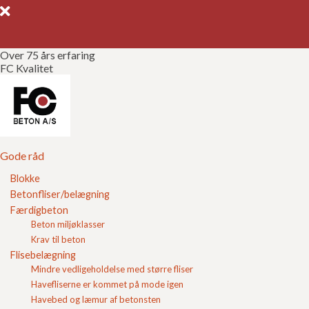
Over 75 års erfaring
FC Kvalitet
Gode råd
Gør det selv
Kvalitetssikring
Gode råd
Blokke
Brochurer
Betonfliser/belægning
Hvad bruges til bærelag?
Færdigbeton
Referencer
Beton miljøklasser
Når du skal anlægge en ny belægning med
fliser
eller
Krav til beton
belægningssten skal du sørge for at laget under
Om FC
Flisebelægning
belægningen er korrekt opbygget. Se eventuelt i vores
Mindre vedligeholdelse med større fliser
gør-det-selv
afsnit omkring korrekt opbygning.
Kontakt
Havefliserne er kommet på mode igen
Til bærelaget skal der bruge
stabilgrus
som du kan
Havebed og læmur af betonsten