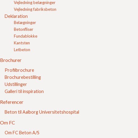
Vejledning belægninger
Bestilling
Vejledning fabriksbeton
Om FC Beton
Ordforklaringer
Deklaration
Belægninger
Gør det selv
Kvalitetssikring
Betonfliser
Brochurer
Fundablokke
Referencer
Kantsten
Om FC
Letbeton
Kontakt
Login
Brochurer
Indkøbskurv
Profilbrochure
FC Kvalitet
Brochurebestilling
Udstillinger
Se vores kvalitetssikring her
Galleri til inspiration
Referencer
Beton til Aalborg Universitetshospital
Om FC
Om FC Beton A/S