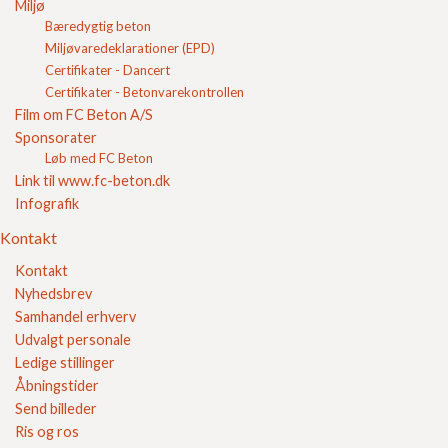
Miljø
Sikker E-handel
Bæredygtig beton
Miljøvaredeklarationer (EPD)
Certifikater - Dancert
Certifikater - Betonvarekontrollen
Film om FC Beton A/S
Sponsorater
Løb med FC Beton
Link til www.fc-beton.dk
Infografik
Kontakt
Kontakt
Nyhedsbrev
Samhandel erhverv
Udvalgt personale
Ledige stillinger
Åbningstider
Send billeder
Samarbejdspartnere
Ris og ros
98 34 34 11
Tlf
Email