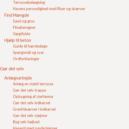
købe her fra vores webshop i bibbags.
Terrassebelægning
Login
Havens personlighed med fliser og skærver
Ved at få leveret stabilgrus i
bigbags
har du bedre styr
Find Mængde
Indkøbskurv
på gruset inden det skal bruges til opbygning af
Sand og grus
bærelaget, og du kan få det leveret sammen med de
betonfliser
eller betonsten som skal bruges til
Fliseberegner
anlægsarbejdet.
Vægtfylde
Hjælp til beton
Guide til hærdedøgn
Spørgsmål og svar
Indkøbskurv
Gode råd
Ordforklaringer
Blokke
Gør det selv
Betonfliser/belægning
Anlægsarbejde
Færdigbeton
Anlæg en stabil terrasse
Flisebelægning
Gør det selv trappe
Find Mængde
Opbygning af støttemur
Hjælp til beton
Gør det selv indkørsel
Guide til hærdedøgn
Granitskærver i indkørsel
Spørgsmål og svar
Gør det selv støjmur
Levering
Byg selv højbed
Mængder
Størrelser
Havesti med runde hjørner