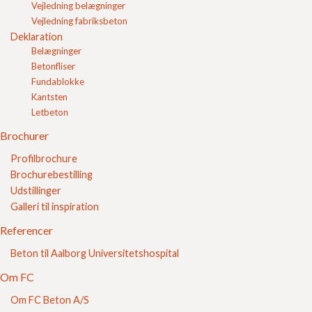
Vejledning belægninger
Herregårdssten med skarp kant
Vejledning fabriksbeton
Farvede sten
Deklaration
Gule belægningssten
Belægninger
Røde belægningssten
Betonfliser
Sorte belægningssten
Fundablokke
Karmona
Kantsten
Kopsten
Letbeton
Hollændersten
14/21x6 m/fas
Brochurer
SF Sten
Profilbrochure
Brosten
Brochurebestilling
Græsarmering
Udstillinger
FC-Kvadratluk
Galleri til inspiration
Kløversten
FC-Kaluk
Referencer
Betonfliser
Beton til Aalborg Universitetshospital
FC belægning
FC Kvalitet
Om FC
Om FC Beton A/S
Se vores kvalitetssikring her