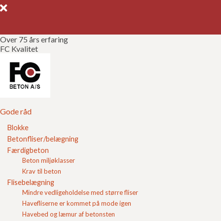
Over 75 års erfaring
FC Kvalitet
Gode råd
Gør det selv
Kvalitetssikring
Gode råd
Blokke
Brochurer
Betonfliser/belægning
Gule belægningssten
Færdigbeton
Referencer
Beton miljøklasser
Krav til beton
Om FC
Flisebelægning
Mindre vedligeholdelse med større fliser
Kontakt
Havefliserne er kommet på mode igen
Havebed og læmur af betonsten