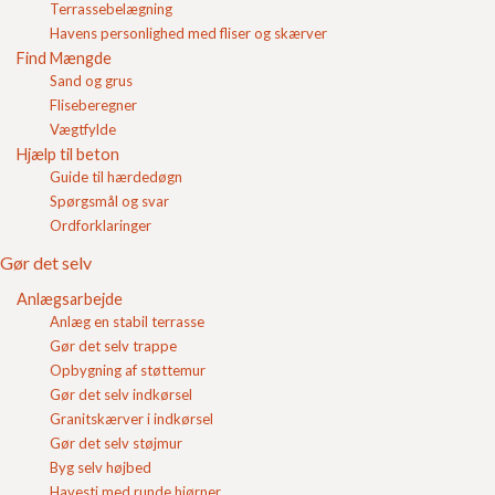
Terrassebelægning
Login
Løv Slotsbrosten m/slået
Høst Slotsbrosten m/slået
Havens personlighed med fliser og skærver
kant 14x21x6
kant 14x21x6
Find Mængde
Indkøbskurv
Pris pr. m2
214,70
DKK
Pris pr. m2
214,70
DKK
Sand og grus
Se produkt
Se produkt
Fliseberegner
Vægtfylde
Hjælp til beton
Guide til hærdedøgn
Spørgsmål og svar
Ordforklaringer
Gør det selv
Forår Slotsbrosten m/slået
Gul Slotsbrosten m/slået
Anlægsarbejde
kant 14x21x6
kant 14x21x6
Anlæg en stabil terrasse
Pris pr. m2
214,70
DKK
Pris pr. m2
214,70
DKK
Gør det selv trappe
Se produkt
Se produkt
Opbygning af støttemur
Gør det selv indkørsel
Granitskærver i indkørsel
Gør det selv støjmur
Byg selv højbed
Havesti med runde hjørner