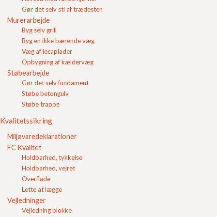
Gør det selv sti af trædesten
Gulmix Slotsbrosten
Gulmix Slotsbrosten
Murerarbejde
m/slået kant 14x21x6
m/slået kant halve
Byg selv grill
14x10,5x6
Pris pr. m2
214,70
DKK
Pris pr. stk
7,78
DKK
Byg en ikke bærende væg
Se produkt
Se produkt
Væg af lecaplader
Opbygning af kældervæg
Støbearbejde
Gør det selv fundament
Støbe betongulv
Støbe trappe
Indkøbskurv
Belægningssten
Kvalitetssikring
Slotsbrosten
Miljøvaredeklarationer
Herregårdssten med slået kant
FC Kvalitet
Herregårdssten 6 cm
Holdbarhed, tykkelse
Herregårdssten 7 cm
Holdbarhed, vejret
Halve Herregårdssten
Overflade
Herregårdsblokke
Lette at lægge
Øvrige Herregårdssten
Vejledninger
Herregårdssten med fas
Vejledning blokke
Herregårdssten skifer