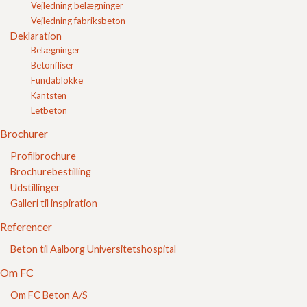
Kontakt
Vejledning belægninger
Login
Vejledning fabriksbeton
Indkøbskurv
Deklaration
FC Kvalitet
Belægninger
Betonfliser
Se vores kvalitetssikring her
Fundablokke
Kantsten
Letbeton
Brochurer
Profilbrochure
Brochurebestilling
Udstillinger
Galleri til inspiration
Sikker E-handel
Referencer
Beton til Aalborg Universitetshospital
Om FC
Om FC Beton A/S