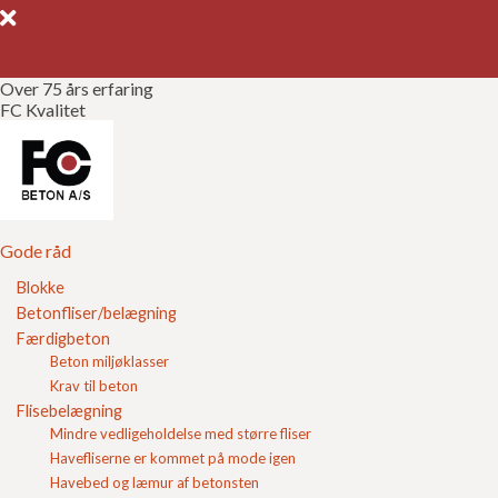
Over 75 års erfaring
FC Kvalitet
Gode råd
Gør det selv
Kvalitetssikring
Gode råd
Blokke
Brochurer
Betonfliser/belægning
FC 209 Leca Termblokke 39
Færdigbeton
Referencer
Beton miljøklasser
Deklaration for
Krav til beton
Leca
Om FC
Flisebelægning
Termblokke 39
Mindre vedligeholdelse med større fliser
finder du her.
Ønsker du at
Kontakt
Havefliserne er kommet på mode igen
bestille Leca
Havebed og læmur af betonsten