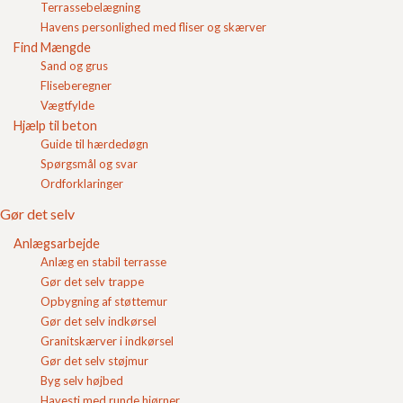
Termblokke
Terrassebelægning
Login
kan du finde
Havens personlighed med fliser og skærver
dem under
Find Mængde
Indkøbskurv
Lecablokke
.
Sand og grus
Fliseberegner
Vægtfylde
Hjælp til beton
Guide til hærdedøgn
Spørgsmål og svar
Ordforklaringer
Indkøbskurv
Gode råd
Gør det selv
Gør det selv
Kvalitetssikring
Anlægsarbejde
Miljøvaredeklarationer
Anlæg en stabil terrasse
FC Kvalitet
Gør det selv trappe
Vejledninger
Opbygning af støttemur
Deklaration
Gør det selv indkørsel
Belægninger
Granitskærver i indkørsel
Betonfliser
Gør det selv støjmur
Fundablokke
Byg selv højbed
Kantsten
Havesti med runde hjørner