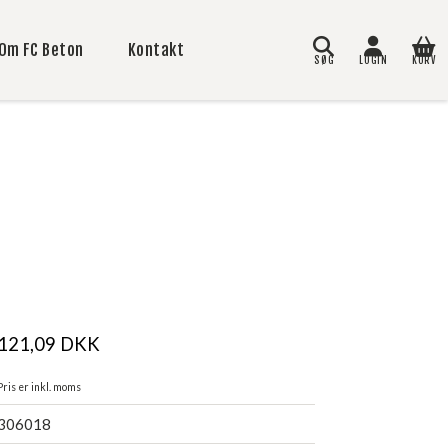
Om FC Beton
Kontakt
SØG
LOGIN
KURV
Søg
121,09
DKK
Pris er inkl. moms
306018