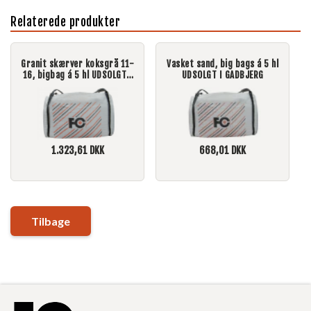
Relaterede produkter
Granit skærver koksgrå 11-
Vasket sand, big bags á 5 hl
16, bigbag á 5 hl UDSOLGT I
UDSOLGT I GADBJERG
GADBJERG
1.323,61
DKK
668,01
DKK
Tilbage