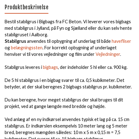
Produktbeskrivelse
Bestil stabilgrus i Bigbags fra FC Beton. Vi leverer vores bigbags
med stabilgrus i Jylland, på Fyn og Sjælland eller du kan selv hente
stabilgruset i Aalborg.
Stabilgrus
anvendes til opbygning af underlag til både
havefliser
og
belægningssten
. For korrekt opbygning af underlaget
henviser vi til vores vejledninger og film under
Vejledninger
.
Stabilgrus leveres i
bigbags
, der indeholder 5 hl eller ca. 900 kg.
De 5 hl stabilgrus i en bigbag svarer til ca. 0,5 kubikmeter. Det
betyder, at der skal beregnes 2 bigbags stabilgrus pr. kubikmeter.
Du kan beregne, hvor meget stabilgrus der skal bruges til dit
projekt, ved at gange længde med bredde og højde.
Ved anlæg af en ny indkørsel anvendes typisk et lag på ca. 15 cm
stabilgrus. Er indkørslen eksempelvis 10 meter lang og 5 meter
bred, beregnes mængden således: 10 m x 5 m x 0,15 m = 7,5
kubikmeter. Det svarer til ca. 15 bigbags stabilgrus.