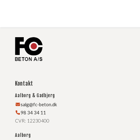
Kontakt
Aalborg & Gadbjerg
salg@fc-beton.dk
98 34 34 11
CVR: 12230400
Aalborg