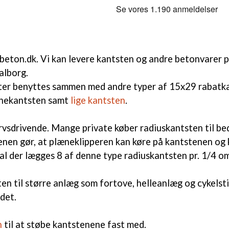
-beton.dk. Vi kan levere kantsten og andre betonvarer p
Aalborg.
ter benyttes sammen med andre typer af 15x29 rabatk
ørnekantsten samt
lige kantsten
.
ervsdrivende. Mange private køber radiuskantsten til b
nen gør, at plæneklipperen kan køre på kantstenen og k
l der lægges 8 af denne type radiuskantsten pr. 1/4 o
en til større anlæg som fortove, helleanlæg og cykelsti
det.
n
til at støbe kantstenene fast med.