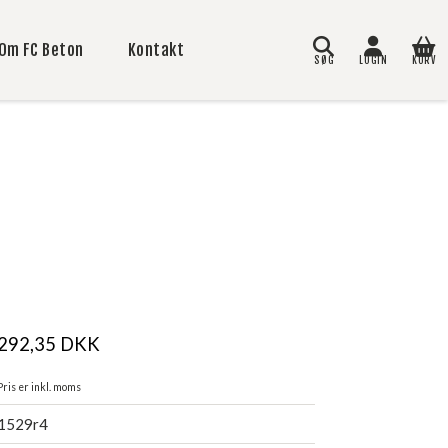
Om FC Beton
Kontakt
SØG
LOGIN
KURV
Søg
292,35
DKK
Pris er inkl. moms
1529r4