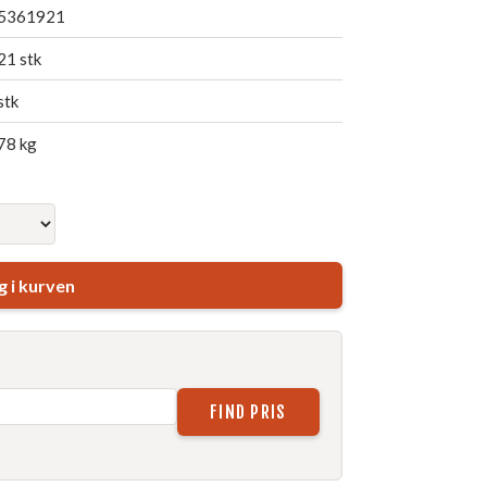
5361921
21 stk
stk
78 kg
 i kurven