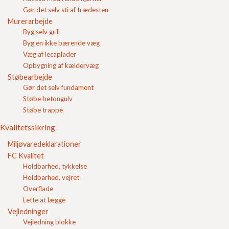
maskinlægning af sten samt personlinge værnemidler i
Gør det selv sti af trædesten
forbindelse med arbejdet med belægningssten.
Murerarbejde
Byg selv grill
Byg en ikke bærende væg
Indkøbskurv
Væg af lecaplader
Gode råd
Opbygning af kældervæg
Gør det selv
Støbearbejde
Kvalitetssikring
Gør det selv fundament
Miljøvaredeklarationer
Støbe betongulv
FC Kvalitet
Støbe trappe
Vejledninger
Vejledning blokke
Kvalitetssikring
Vejledning belægninger
Miljøvaredeklarationer
Beton til haver, pladser og gader
FC Kvalitet
Betonbelægning til boligvej
Betonbelægning håndbog 1 Anvendelse
Holdbarhed, tykkelse
Betonbelægning håndbog 2 Udførelse
Holdbarhed, vejret
Betontrappe
Overflade
Forebyg ukrudt
Lette at lægge
Fremtidens fortov
Vejledninger
Fugekonstruktioner
Vejledning blokke
Kalkudfældninger