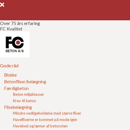
Over 75 års erfaring
FC Kvalitet
Gode råd
Gør det selv
Kvalitetssikring
Gode råd
Blokke
Brochurer
Betonfliser/belægning
Leverandørbrugsanvisning for beton
Færdigbeton
varer - sten
Referencer
Beton miljøklasser
Krav til beton
Her finder du
Om FC
Flisebelægning
Mindre vedligeholdelse med større fliser
Kontakt
Havefliserne er kommet på mode igen
Havebed og læmur af betonsten