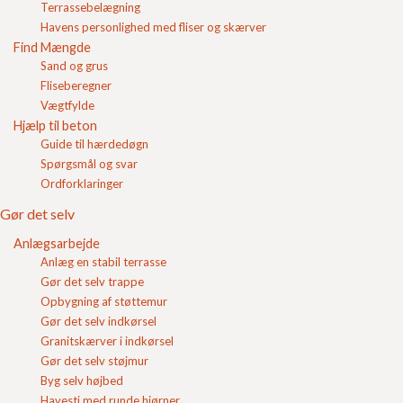
Terrassebelægning
Login
Havens personlighed med fliser og skærver
Find Mængde
Indkøbskurv
Sand og grus
Fliseberegner
Vægtfylde
Hjælp til beton
Guide til hærdedøgn
Spørgsmål og svar
Ordforklaringer
Gør det selv
Anlægsarbejde
leverandørbrugsanvisning for betonvarer fra Dansk
Anlæg en stabil terrasse
beton Belægningsgruppen med informationer om
Gør det selv trappe
betonsten som
belægningssten
. Du kan åbne pdf'en
Opbygning af støttemur
ved at klikke på billedet.
Gør det selv indkørsel
I pdf'en finder du oplysninger om oplagring,
Granitskærver i indkørsel
embalering, transport og håndtering.
Gør det selv støjmur
Byg selv højbed
Du finder også informationer omkring manuel og
Havesti med runde hjørner