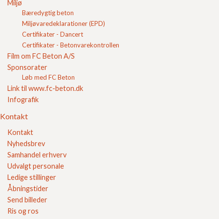
Login
Miljø
Indkøbskurv
Bæredygtig beton
FC Kvalitet
Miljøvaredeklarationer (EPD)
Certifikater - Dancert
Se vores kvalitetssikring her
Certifikater - Betonvarekontrollen
Film om FC Beton A/S
Sponsorater
Løb med FC Beton
Link til www.fc-beton.dk
Infografik
Kontakt
Kontakt
Sikker E-handel
Nyhedsbrev
Samhandel erhverv
Udvalgt personale
Ledige stillinger
Åbningstider
Send billeder
Ris og ros