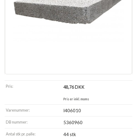
Pris:
48,76
DKK
Pris er inkl. moms
Varenummer:
l406010
DB nummer:
5360960
Antal stk pr. palle:
44 stk