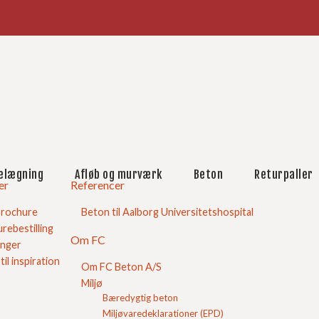
købskurv
e råd
Blokke
Betonfliser/belægning
Færdigbeton
elægning
Afløb og murværk
Beton
Returpaller
Flisebelægning
er
Referencer
Find Mængde
Hjælp til beton
brochure
Beton til Aalborg Universitetshospital
Guide til hærdedøgn
rebestilling
Om FC
Spørgsmål og svar
inger
Levering
 til inspiration
Om FC Beton A/S
Mængder
Miljø
Størrelser
Opbygning
Bæredygtig beton
Forskelle og ligheder
Miljøvaredeklarationer (EPD)