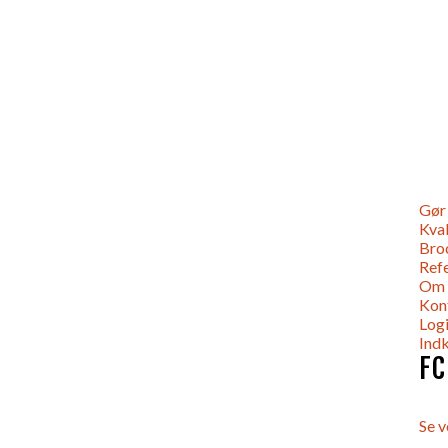
Gør 
Kval
Bro
Ref
Om
Kon
Log
Ind
FC
Se v