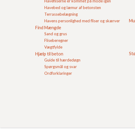
Havefliserne er kommet på mode igen
på
salg@fc-beton.dk
eller 98 34 34 11.
Havebed og læmur af betonsten
Du kan læse mere om muligheden for at bestille 
Terrassebelægning
Mu
Havens personlighed med fliser og skærver
Find Mængde
Sand og grus
Fliseberegner
Vægtfylde
St
Hjælp til beton
Guide til hærdedøgn
Spørgsmål og svar
Ordforklaringer