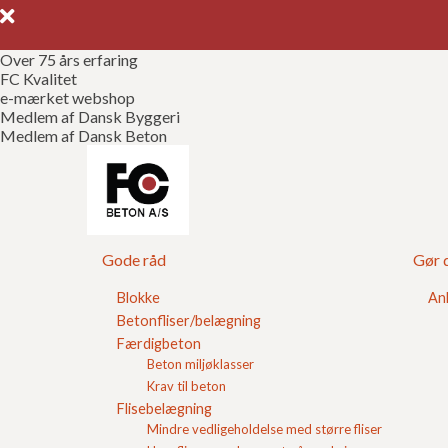
Over 75 års erfaring
FC Kvalitet
e-mærket webshop
Medlem af Dansk Byggeri
Medlem af Dansk Beton
Hvor kan man besti
godstransport til
Gode råd
Gør d
Blokke
An
FC Beton har mange store åbne lastbiler som kører 
Betonfliser/belægning
betonfliser,
fundablokke
og andre af vores betonv
Færdigbeton
Beton miljøklasser
Vi leverer mange paller til byggepladser og vi kan
Krav til beton
tilbage. Da vores lastbiler alligevel er ude at køre
Flisebelægning
Mindre vedligeholdelse med større fliser
Vil du have et godt tilbud på godstransport til el