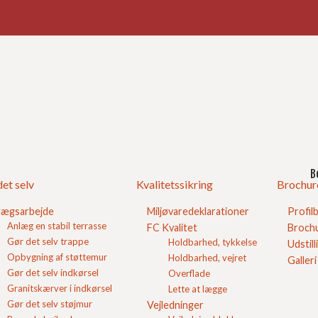
Ind
God
lle billig
 byggepladser?
B
et selv
Kvalitetssikring
Brochur
lægsarbejde
Miljøvaredeklarationer
Profil
Anlæg en stabil terrasse
rundt i Jylland og på Fyn hver dag når vi skal levere
FC Kvalitet
Brochu
arer til private kunder og erhvervskunder.
Gør det selv trappe
Holdbarhed, tykkelse
Udstill
Opbygning af støttemur
Holdbarhed, vejret
Galleri
 nogle gange tage ekstra paller med enten frem eller
Gør det selv indkørsel
Overflade
 kan vi tilbyde billig godstransport.
Granitskærver i indkørsel
Lette at lægge
Gør det selv støjmur
Vejledninger
ler fra byggepladser på åbne lastbiler så kontakt FC Beton