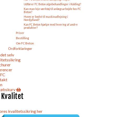
Udfører FC Beton algebehandlinger i Kolding?
Kan man leje værktøj til anlægsarbejde hos FC
Beton?
Hvem er bedst til maskinudlejning i
Nordjylland?
Kan FC Beton hjælpe med levering af andre
produkter?
Priser
Bestilling
Om FC Beton
Ordforklaringer
det selv
itetssikring
churer
erencer
 FC
takt
in
købskurv
 Kvalitet
ores kvalitetssikring her