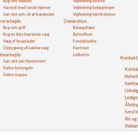
Byg selv højbed
Vejledning blokke
Havesti med runde hjørner
Vejledning belægninger
godstransport hos FC Beton på siden om
Godstransport
.
Gør det selv sti af trædesten
Vejledning fabriksbeton
rerarbejde
Deklaration
Byg selv grill
Belægninger
Byg en ikke bærende væg
Betonfliser
Væg af lecaplader
Fundablokke
Opbygning af kældervæg
Kantsten
øbearbejde
Letbeton
Kontakt
Gør det selv fundament
Støbe betongulv
Konta
Støbe trappe
Nyhed
Samhan
Udvalg
Ledige 
Åbning
Send b
Ris og
Reklam