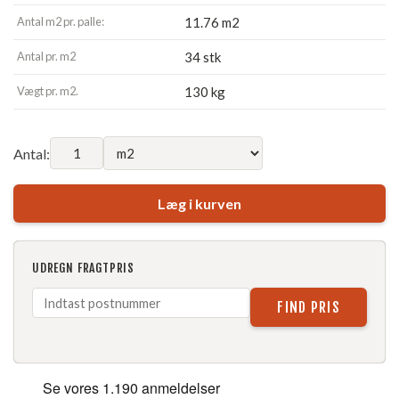
Antal m2 pr. palle:
11.76 m2
Antal pr. m2
34 stk
Vægt pr. m2.
130 kg
Antal:
Læg i kurven
UDREGN FRAGTPRIS