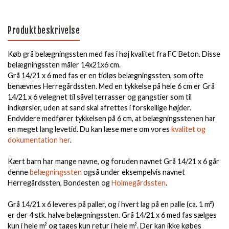
Produktbeskrivelse
Køb grå belægningssten med fas i høj kvalitet fra FC Beton. Disse
belægningssten måler 14x21x6 cm.
Grå 14/21 x 6 med fas er en tidløs belægningssten, som ofte
benævnes Herregårdssten. Med en tykkelse på hele 6 cm er Grå
14/21 x 6 velegnet til såvel terrasser og gangstier som til
indkørsler, uden at sand skal afrettes i forskellige højder.
Endvidere medfører tykkelsen på 6 cm, at belægningsstenen har
en meget lang levetid. Du kan læse mere om vores
kvalitet og
dokumentation her
.
Kært barn har mange navne, og foruden navnet Grå 14/21 x 6 går
denne
belægningssten
også under eksempelvis navnet
Herregårdssten, Bondesten og
Holmegårdssten
.
Grå 14/21 x 6 leveres på paller, og i hvert lag på en palle (ca. 1 m²)
er der 4 stk. halve belægningssten. Grå 14/21 x 6 med fas sælges
kun i hele m² og tages kun retur i hele m². Der kan ikke købes