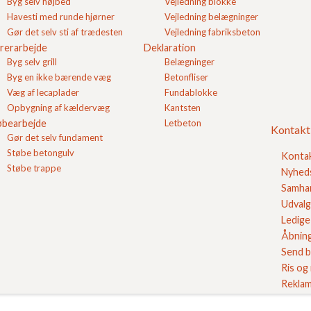
Byg selv højbed
Vejledning blokke
Havesti med runde hjørner
Vejledning belægninger
Gør det selv sti af trædesten
Vejledning fabriksbeton
rerarbejde
Deklaration
Byg selv grill
Belægninger
Byg en ikke bærende væg
Betonfliser
Væg af lecaplader
Fundablokke
Opbygning af kældervæg
Kantsten
øbearbejde
Letbeton
Kontakt
Gør det selv fundament
Støbe betongulv
Konta
Støbe trappe
Nyhed
Samhan
Udvalg
Ledige 
Åbning
Send b
Ris og
Reklam