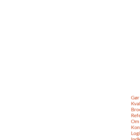
Gør 
Kval
Bro
Ref
Om
Kon
Log
Ind