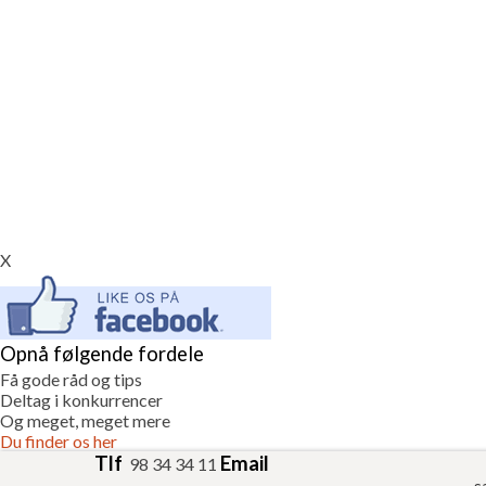
X
Opnå følgende fordele
Få gode råd og tips
Deltag i konkurrencer
Og meget, meget mere
Du finder os her
Tlf
Email
98 34 34 11
s