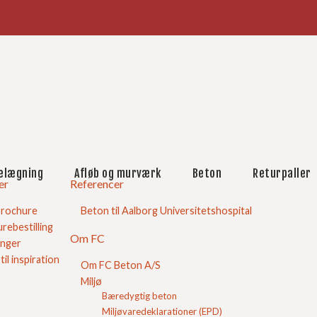
købskurv
e råd
Blokke
Betonfliser/belægning
Færdigbeton
elægning
Afløb og murværk
Beton
Returpaller
Flisebelægning
er
Referencer
Find Mængde
Hjælp til beton
brochure
Beton til Aalborg Universitetshospital
Guide til hærdedøgn
rebestilling
Om FC
Spørgsmål og svar
inger
Levering
 til inspiration
Om FC Beton A/S
Mængder
Miljø
Størrelser
Opbygning
Bæredygtig beton
Forskelle og ligheder
Miljøvaredeklarationer (EPD)