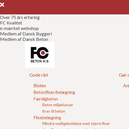
Over 75 års erfaring
FC Kvalitet
e-mærket webshop
Medlem af Dansk Byggeri
Medlem af Dansk Beton
Støbeblokke vs. f
Gode råd
Gør d
Støbeblokke er et andet ord for fundablokke. Kø
webshop under
fundablokke
.
Blokke
An
Betonfliser/belægning
Færdigbeton
Beton miljøklasser
Krav til beton
Flisebelægning
Mindre vedligeholdelse med større fliser