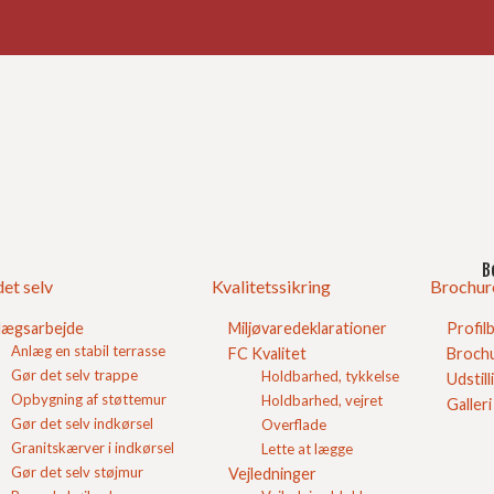
Ind
God
undablokke
B
et selv
Kvalitetssikring
Brochur
b dine støbeblokke direkte hos producenten på vores
lægsarbejde
Miljøvaredeklarationer
Profil
Anlæg en stabil terrasse
FC Kvalitet
Brochu
Gør det selv trappe
Holdbarhed, tykkelse
Udstill
Opbygning af støttemur
Holdbarhed, vejret
Galleri
Gør det selv indkørsel
Overflade
Granitskærver i indkørsel
Lette at lægge
Gør det selv støjmur
Vejledninger