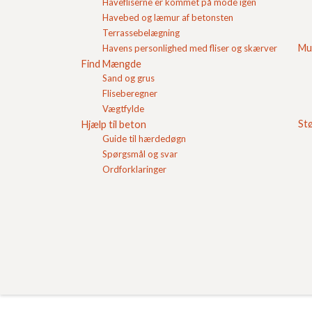
Havefliserne er kommet på mode igen
Havebed og læmur af betonsten
Terrassebelægning
Mu
Havens personlighed med fliser og skærver
Find Mængde
Sand og grus
Fliseberegner
Vægtfylde
St
Hjælp til beton
Guide til hærdedøgn
Spørgsmål og svar
Ordforklaringer