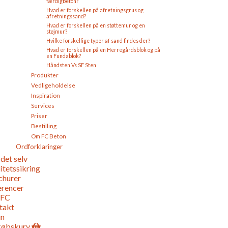
færdigbeton?
Hvad er forskellen på afretningsgrus og
afretningssand?
Hvad er forskellen på en støttemur og en
støjmur?
Hvilke forskellige typer af sand findes der?
Hvad er forskellen på en Herregårdsblok og på
en Fundablok?
Håndsten Vs SF Sten
Produkter
Vedligeholdelse
Inspiration
Services
Priser
Bestilling
Om FC Beton
Ordforklaringer
det selv
itetssikring
churer
erencer
 FC
takt
in
købskurv