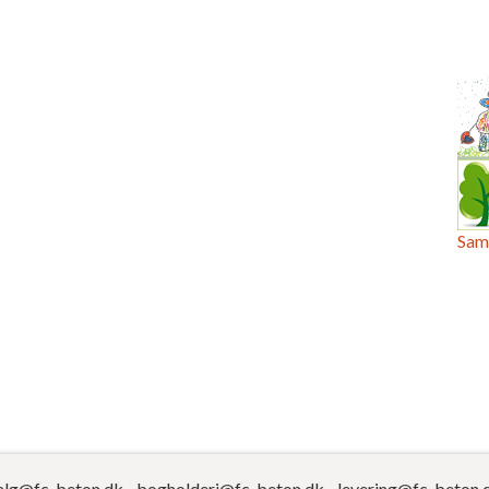
Sam
alg@fc-beton.dk
-
bogholderi@fc-beton.dk
-
levering@fc-beton.