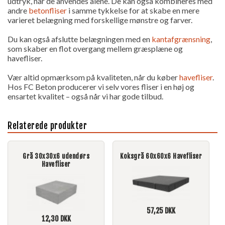
udtryk, når de anvendes alene. De kan også kombineres med
andre
betonfliser
i samme tykkelse for at skabe en mere
varieret belægning med forskellige mønstre og farver.
Du kan også afslutte belægningen med en
kantafgrænsning
,
som skaber en flot overgang mellem græsplæne og
havefliser.
Vær altid opmærksom på kvaliteten, når du køber
havefliser
.
Hos FC Beton producerer vi selv vores fliser i en høj og
ensartet kvalitet – også når vi har gode tilbud.
Relaterede produkter
Grå 30x30x6 udendørs
Koksgrå 60x60x6 Havefliser
Havefliser
57,25
DKK
12,30
DKK