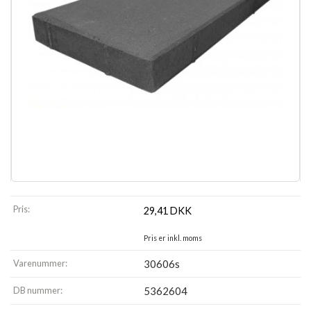
Pris:
29,41
DKK
Pris er inkl. moms
Varenummer:
30606s
DB nummer:
5362604