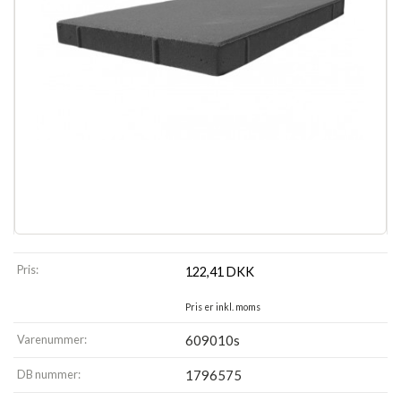
Pris:
122,41
DKK
Pris er inkl. moms
Varenummer:
609010s
DB nummer:
1796575