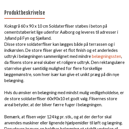
Produktbeskrivelse
Koksgrå 60 x 90 x 10 cm Soldaterfliser støbes i beton på
cementstøberiet lige udenfor Aalborg og leveres til adresser i
Jylland på Fyn og Sjælland.
Disse store soldaterfliser kan lægges både på terrassen og i
indkørslen. De store fliser giver et flot finish og et anderledes
udtryk i belægningen sammenlignet med mindre
belægningssten
,
da flisens store areal skaber et roligere udtryk. Den rektangulære
størrelse giver samtidig mulighed for flere forskellige
læggemønstre, som hver især kan give et unikt præg på din nye
belægning.
Hvis du ønsker en belægning med mindst mulig vedligeholdelse, er
de store soldaterfliser 60x90x10 et godt valg. Flisernes store
areal betyder, at der bliver færre fuger i belægningen.
Bemærk, at flisen vejer 124 kg pr. stk., og at der derfor skal
anvendes maskiner eller lignende hjælpemidler til løft og lægning.
Derudover kræver en holdbar belægning et stabilt underlag af