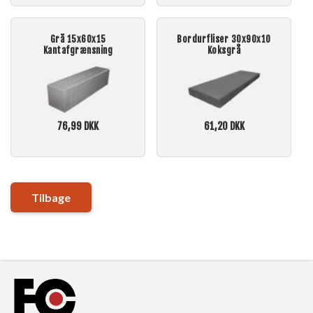
Grå 15x60x15
Bordurfliser 30x90x10
Kantafgrænsning
Koksgrå
76,99
DKK
61,20
DKK
Tilbage