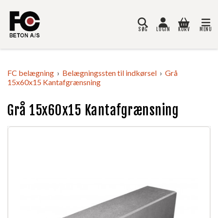
SØG
LOGIN
KURV
MENU
Søg
FC belægning
Belægningssten til indkørsel
Grå
15x60x15 Kantafgrænsning
Grå 15x60x15 Kantafgrænsning