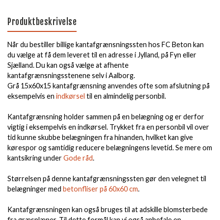
Produktbeskrivelse
Når du bestiller billige kantafgrænsningssten hos FC Beton kan
du vælge at få dem leveret til en adresse i Jylland, på Fyn eller
Sjælland. Du kan også vælge at afhente
kantafgrænsningsstenene selv i Aalborg.
Grå 15x60x15 kantafgrænsning anvendes ofte som afslutning på
eksempelvis en
indkørsel
til en almindelig personbil.
Kantafgrænsning holder sammen på en belægning og er derfor
vigtig i eksempelvis en indkørsel. Trykket fra en personbil vil over
tid kunne skubbe belægningen fra hinanden, hvilket kan give
kørespor og samtidig reducere belægningens levetid. Se mere om
kantsikring under
Gode råd
.
Størrelsen på denne kantafgrænsningssten gør den velegnet til
belægninger med
betonfliser på 60x60 cm
.
Kantafgrænsningen kan også bruges til at adskille blomsterbede
fra græsplæner. Til dette formål kan vi også anbefale en