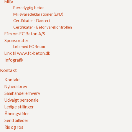
Miljø
FC Kvalitet
Bæredygtig beton
Miljøvaredeklarationer (EPD)
Se vores kvalitetssikring her
Certifikater - Dancert
Certifikater - Betonvarekontrollen
Film om FC Beton A/S
Sponsorater
Løb med FC Beton
Link til www.fc-beton.dk
Infografik
Kontakt
Sikker E-handel
Kontakt
Nyhedsbrev
Samhandel erhverv
Udvalgt personale
Ledige stillinger
Åbningstider
Send billeder
Ris og ros