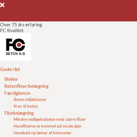
Over 75 års erfaring
FC Kvalitet
Gode råd
Gør det selv
Kvalitetssikring
Gode råd
Blokke
Brochurer
Betonfliser/belægning
Hvor kan man hente billig fugesand?
Færdigbeton
Referencer
Beton miljøklasser
Fugesand
har den positive egenskab, at sandet "pakker
Krav til beton
sig" tæt sammen. Det er en klar fordel at fugesand
Om FC
Flisebelægning
pakker sig tæt sammen, da en hård fuge reducerer
Mindre vedligeholdelse med større fliser
forekomst af ukrudt. Årsagen til at fugesand pakker
sig sammen er, at fugesand er nøje udvalgt efter
Kontakt
Havefliserne er kommet på mode igen
såkaldte sandkurver. Fugesand adskiller sig dermed fra
Havebed og læmur af betonsten