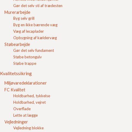
Færdigbeton
Gør det selv sti af trædesten
Flisebelægning
Murerarbejde
Find Mængde
Byg selv grill
Hjælp til beton
Byg en ikke bærende væg
Guide til hærdedøgn
Væg af lecaplader
Spørgsmål og svar
Opbygning af kældervæg
Levering
Støbearbejde
Mængder
Gør det selv fundament
Størrelser
Støbe betongulv
Opbygning
Støbe trappe
Forskelle og ligheder
Produkter
Kvalitetssikring
Vedligeholdelse
Miljøvaredeklarationer
Inspiration
FC Kvalitet
Services
Holdbarhed, tykkelse
Priser
Hvad koster færdigblandet beton?
Holdbarhed, vejret
Hvad koster flydebeton?
Overflade
Hvad koster en terrasse?
Lette at lægge
Hvorfor kan jeg ikke finde priser på fabriksbeton?
Vejledninger
Hvad koster granitskærver?
Hvad koster Havefliser grå 30x30x4 cm.?
Vejledning blokke