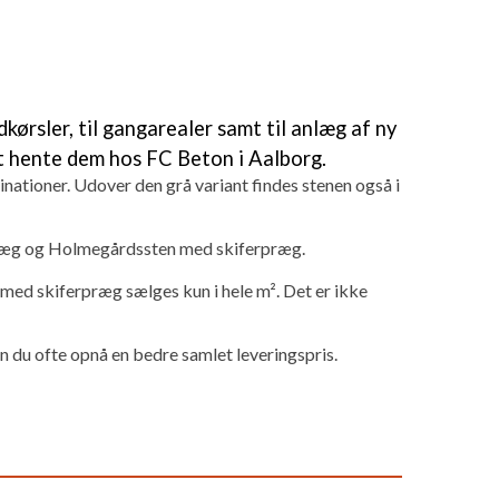
ørsler, til gangarealer samt til anlæg af ny
at hente dem hos FC Beton i Aalborg.
binationer. Udover den grå variant findes stenen også i
ræg og Holmegårdssten med skiferpræg.
 med skiferpræg sælges kun i hele m². Det er ikke
 du ofte opnå en bedre samlet leveringspris.