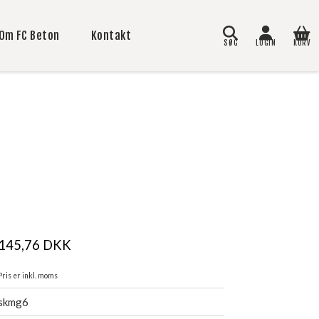
Om FC Beton
Kontakt
SØG
LOGIN
KURV
Søg
145,76
DKK
Pris er inkl. moms
skmg6