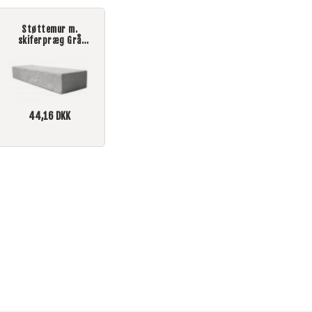
Støttemur m.
skiferpræg Grå
10x60x17,5
44,16
DKK