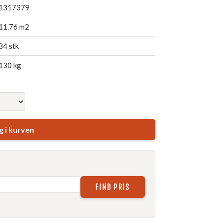
1317379
11.76 m2
34 stk
130 kg
 i kurven