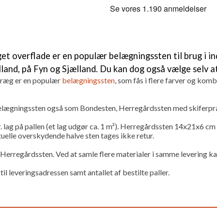
overflade er en populær belægningssten til brug i indk
ylland, på Fyn og Sjælland. Du kan dog også vælge selv 
præg er en populær
belægningssten
, som fås i flere farver og kom
elægningssten også som Bondesten, Herregårdssten med skiferp
r. lag på pallen (et lag udgør ca. 1 m²). Herregårdssten 14x21x6 cm
uelle overskydende halve sten tages ikke retur.
rregårdssten. Ved at samle flere materialer i samme levering kan
 leveringsadressen samt antallet af bestilte paller.