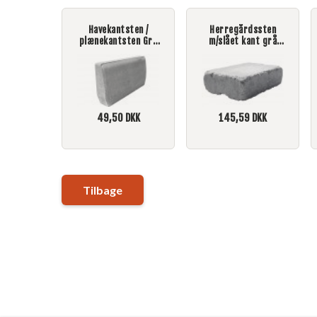
Havekantsten /
Herregårdssten
plænekantsten Grå
m/slået kant grå
4,5x6,5x25x50
14x21x6
49,50
DKK
145,59
DKK
Tilbage