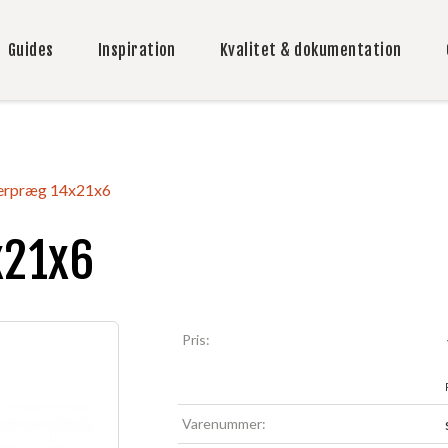
Guides
Inspiration
Kvalitet & dokumentation
ferpræg 14x21x6
x21x6
Pris:
Varenummer: