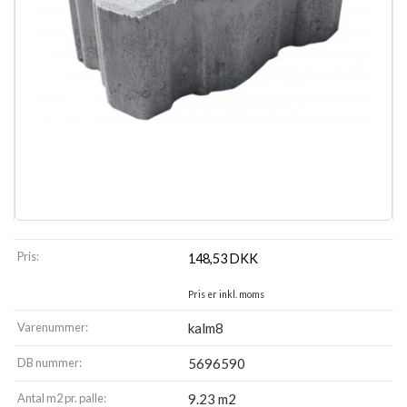
Pris:
148,53
DKK
Pris er inkl. moms
Varenummer:
kalm8
DB nummer:
5696590
Antal m2 pr. palle:
9.23 m2