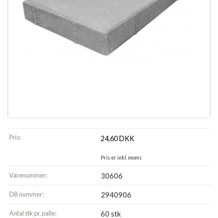
Pris:
24,60
DKK
Pris er inkl. moms
Varenummer:
30606
DB nummer:
2940906
Antal stk pr. palle:
60 stk