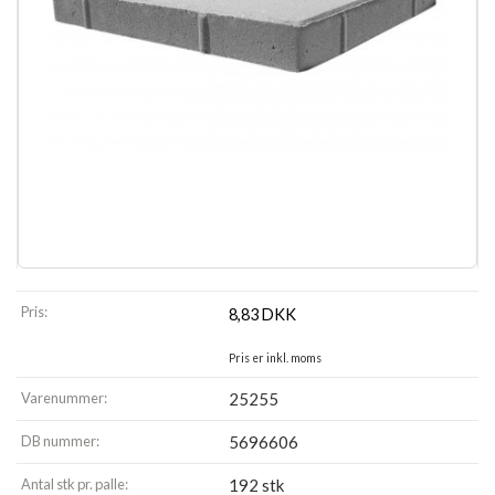
Pris:
8,83
DKK
Pris er inkl. moms
Varenummer:
25255
DB nummer:
5696606
Antal stk pr. palle:
192 stk