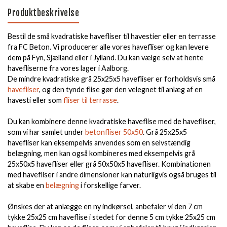
Produktbeskrivelse
Bestil de små kvadratiske havefliser til havestier eller en terrasse
fra FC Beton. Vi producerer alle vores havefliser og kan levere
dem på Fyn, Sjælland eller i Jylland. Du kan vælge selv at hente
havefliserne fra vores lager i Aalborg.
De mindre kvadratiske grå 25x25x5 havefliser er forholdsvis små
havefliser
, og den tynde flise gør den velegnet til anlæg af en
havesti eller som
fliser til terrasse
.
Du kan kombinere denne kvadratiske haveflise med de havefliser,
som vi har samlet under
betonfliser 50x50
. Grå 25x25x5
havefliser kan eksempelvis anvendes som en selvstændig
belægning, men kan også kombineres med eksempelvis grå
25x50x5 havefliser eller grå 50x50x5 havefliser. Kombinationen
med havefliser i andre dimensioner kan naturligvis også bruges til
at skabe en
belægning
i forskellige farver.
Ønskes der at anlægge en ny indkørsel, anbefaler vi den 7 cm
tykke 25x25 cm haveflise i stedet for denne 5 cm tykke 25x25 cm