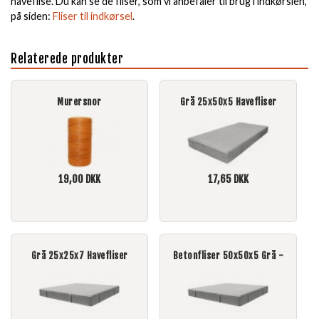
haveflise. Du kan se de fliser, som vi anbefaler til brug i indkørslen,
på siden:
Fliser til indkørsel
.
Relaterede produkter
Murersnor
Grå 25x50x5 Havefliser
19,00
DKK
17,65
DKK
Grå 25x25x7 Havefliser
Betonfliser 50x50x5 Grå -