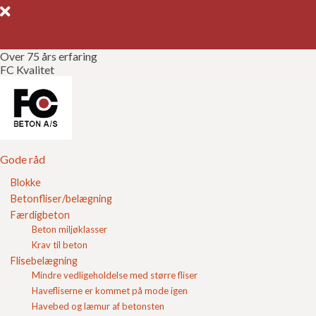
Over 75 års erfaring
FC Kvalitet
Gode råd
Gør det selv
Kvalitetssikring
Gode råd
Blokke
Brochurer
Betonfliser/belægning
Udstøbningsblokke
Færdigbeton
Referencer
Beton miljøklasser
Temahæftet
Krav til beton
Om FC
Flisebelægning
Mindre vedligeholdelse med større fliser
Kontakt
Havefliserne er kommet på mode igen
Havebed og læmur af betonsten