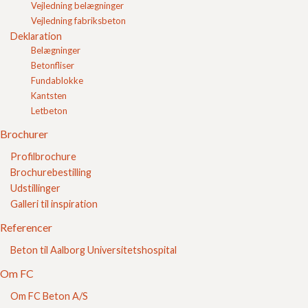
Overfladebehandling af blokke
Vejledning belægninger
Overliggere og murbjælker
Vejledning fabriksbeton
Udstøbningsblokke
Deklaration
Løftevejledning til blokke
Belægninger
Vejledning belægninger
Betonfliser
Vejledning fabriksbeton
Fundablokke
Deklaration
Kantsten
Brochurer
Letbeton
Referencer
Om FC
Brochurer
Kontakt
Profilbrochure
Login
Indkøbskurv
Brochurebestilling
FC Kvalitet
Udstillinger
Galleri til inspiration
Se vores kvalitetssikring her
Referencer
Beton til Aalborg Universitetshospital
Om FC
Om FC Beton A/S