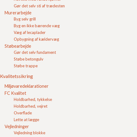
Du kan gratis hente Temahæftet "Udstøbningblokke"
Gør det selv sti af trædesten
her fra FC-beton.dk
Murerarbejde
Hos FC Beton indgår vi
aftaler om samhandel med
Byg selv grill
erhverv
som løbende bestiller
lecablokke
,
Byg en ikke bærende væg
udstøbningsblokke og andre
betonvarer
.
Væg af lecaplader
Opbygning af kældervæg
Støbearbejde
Indkøbskurv
Gør det selv fundament
Gode råd
Støbe betongulv
Gør det selv
Støbe trappe
Kvalitetssikring
Miljøvaredeklarationer
Kvalitetssikring
FC Kvalitet
Miljøvaredeklarationer
Vejledninger
FC Kvalitet
Vejledning blokke
Holdbarhed, tykkelse
Blokmurværk og brand
Holdbarhed, vejret
Dimensionering af blokmurværk
Overflade
Håndtering og løft af blokke
Lette at lægge
Håndtering og opmuring af blokke
Kristian Hertz Calculations of standard fire resistance
Vejledninger
Optøning af lecaprodukter med gasbrænder
Vejledning blokke