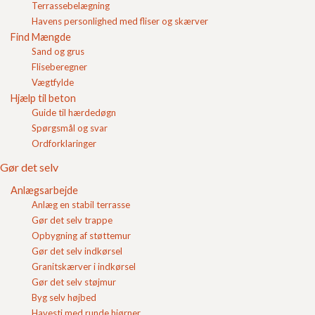
Terrassebelægning
Login
Havens personlighed med fliser og skærver
Find Mængde
Indkøbskurv
Sand og grus
Fliseberegner
Vægtfylde
Hjælp til beton
Guide til hærdedøgn
Spørgsmål og svar
Ordforklaringer
Gør det selv
"Udstøbningsblokke" er udgivet af Dansk Betons
Blokfraktion. I temahæftet finder du beskrivelser af
Anlægsarbejde
forskellige bloktyper og materialer,
Anlæg en stabil terrasse
Gør det selv trappe
Du kan finde vejledninger til udførelser samt
overfladebehandlinger af
fundablokke
.
Opbygning af støttemur
Gør det selv indkørsel
Der er et afsnit omhandlende styrkeparametre og
Granitskærver i indkørsel
bæreevne af udstøbningsblokkene og der finde
Gør det selv støjmur
beregningseksempler og diagrammer.
Byg selv højbed
Havesti med runde hjørner