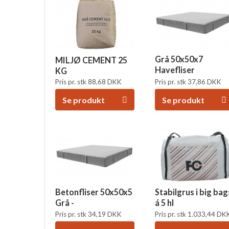
Grå 50x50x7
MILJØ CEMENT 25
Havefliser
KG
Pris pr. stk
37,86
DKK
Pris pr. stk
88,68
DKK
Se produkt
Se produkt
Betonfliser 50x50x5
Stabilgrus i big bag
Grå -
á 5 hl
Pris pr. stk
34,19
DKK
Pris pr. stk
1.033,44
DK