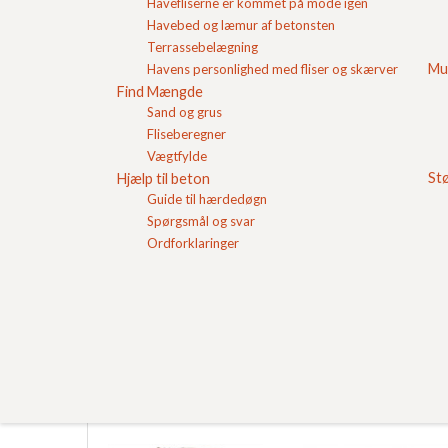
Havefliserne er kommet på mode igen
Havebed og læmur af betonsten
SKOVL SELV -
Koksgrå 50x50x7
Terrassebelægning
sandperler/støbemi
Havefliser
Mu
Havens personlighed med fliser og skærver
x 8-16 mm i trailer
Pris pr. stk
300,00
DKK
Pris pr. stk
44,11
DKK
Find Mængde
Sand og grus
Se produkt
Se produkt
Fliseberegner
Vægtfylde
St
Hjælp til beton
Guide til hærdedøgn
Spørgsmål og svar
Ordforklaringer
Grå 25x50x5
Koksgrå 25x50x5
Havefliser
Havefliser
Pris pr. stk
17,65
DKK
Pris pr. stk
20,95
DKK
Se produkt
Se produkt