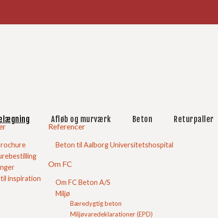
købskurv
ægningssten
nfliser
Havefliser
Sorte havefliser
Hvide havefliser
elægning
Afløb og murværk
Beton
Returpaller
er
Referencer
Betonfliser 30x30
Betonfliser 40x40
brochure
Beton til Aalborg Universitetshospital
Betonfliser 50x50
rebestilling
Betonfliser 60x60
Om FC
inger
Plænekantsten
 til inspiration
Om FC Beton A/S
Støttemur
Miljø
Kantafgrænsning
Bæredygtig beton
Beton trappetrin
Miljøvaredeklarationer (EPD)
Skridsikre fliser