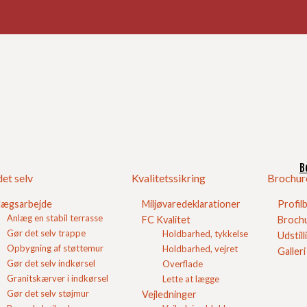
Ind
Bel
0
Beto
B
et selv
Kvalitetssikring
Brochur
ven, som terrasser og stier omkring huset. Betonfliser i
e arealer og er derfor et oplagt valg til rummelige
lægsarbejde
Miljøvaredeklarationer
Profil
Anlæg en stabil terrasse
FC Kvalitet
Brochu
Gør det selv trappe
Holdbarhed, tykkelse
Udstill
Opbygning af støttemur
Holdbarhed, vejret
Galleri
Gør det selv indkørsel
Overflade
Granitskærver i indkørsel
Lette at lægge
Gør det selv støjmur
Vejledninger