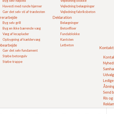
Byg selv højbed
Vejledning blokke
Havesti med runde hjørner
Vejledning belægninger
Koksgrå 25x50x7
Havefliser 50x50x5
Gør det selv sti af trædesten
Vejledning fabriksbeton
Havefliser
Sort / koksgrå
rerarbejde
Deklaration
Byg selv grill
Belægninger
Pris pr. stk
22,80
DKK
Pris pr. stk
40,44
DKK
Byg en ikke bærende væg
Betonfliser
Se produkt
Se produkt
Væg af lecaplader
Fundablokke
Opbygning af kældervæg
Kantsten
øbearbejde
Letbeton
Kontakt
Gør det selv fundament
Støbe betongulv
Konta
FC 
Støbe trappe
FC
Nyhed
Samhan
Udvalg
Grå 25x25x5
Koksgrå 25x25x5
Se v
Ledige 
Havefliser
Havefliser
Åbning
Pris pr. stk
8,83
DKK
Pris pr. stk
10,49
DKK
Send b
Se produkt
Se produkt
Ris og
Reklam