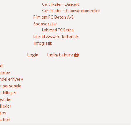
Certifikater - Dancert
Vandrender
Certifikater - Betonvarekontrollen
Fortovsfliser
Film om FC Beton A/S
Løft af fortovsfliser med sugekop
Sponsorater
Kantsten
Løb med FC Beton
Soldaterfliser
Link til www.fc-beton.dk
Bordurfliser
Infografik
Skiferpræg
Fliser til indkørsel
Login
Indkøbskurv
Terrassefliser
kt
belægning
 Kvalitet
sbrev
del erhverv
t personale
ores kvalitetssikring her
stillinger
stider
illeder
 ros
ation