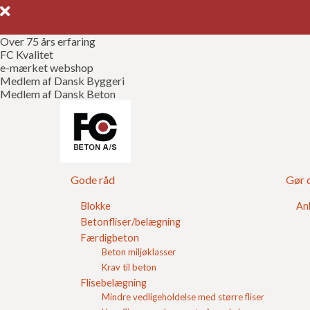
Over 75 års erfaring
FC Kvalitet
e-mærket webshop
Medlem af Dansk Byggeri
Medlem af Dansk Beton
Betonfliser 50x5
Gode råd
Gør d
Havefliser skaber funktionelle opholdsarealer i ha
50x50 cm gør det nemt og hurtigt at belægge størr
Blokke
An
terrasser og åbne haveområder.
Betonfliser/belægning
Færdigbeton
Beton miljøklasser
Krav til beton
Flisebelægning
Mindre vedligeholdelse med større fliser